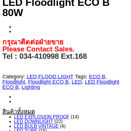
LED Floodlight ECO B
80W
กรุณาติดต่อฝ่ายขาย
Please Contact Sales.
Tel : 034-410998 Ext.168
Category:
LED FLOOD LIGHT
Tags:
ECO B
,
Floodlight
,
Floodlight ECO B
,
LED
,
LED Floodlight
ECO B
,
Lighting
สินค้าทั้งหมด
LED EXPLOSION PROOF
(14)
LED DOWNLIGHT
(22)
LED BULB VINTAGE
(4)
LED TUBE
(15)