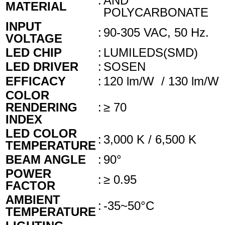
:
AND
MATERIAL
POLYCARBONATE
INPUT
:
90-305 VAC, 50 Hz.
VOLTAGE
LED CHIP
:
LUMILEDS(SMD)
LED DRIVER
:
SOSEN
EFFICACY
:
120 lm/W / 130 lm/W
COLOR
RENDERING
:
≥ 70
INDEX
LED COLOR
:
3,000 K / 6,500 K
TEMPERATURE
BEAM ANGLE
:
90°
POWER
:
≥ 0.95
FACTOR
AMBIENT
:
-35~50°C
TEMPERATURE