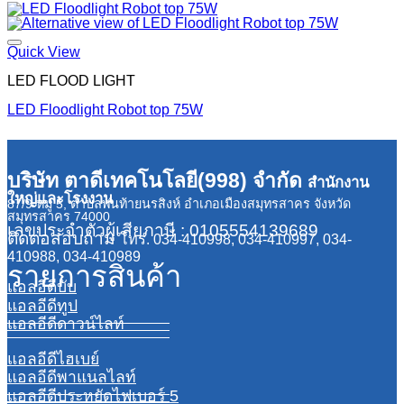
Quick View
LED FLOOD LIGHT
LED Floodlight Robot top 75W
บริษัท ตาดีเทคโนโลยี(998) จำกัด
สำนักงาน
ใหญ่และโรงงาน
87/9 หมู่ 5, ตำบลพันท้ายนรสิงห์ อำเภอเมืองสมุทรสาคร จังหวัด
สมุทรสาคร 74000
เลขประจำตัวผู้เสียภาษี : 0105554139689
ติดต่อสอบถาม
โทร. 034-410998, 034-410997, 034-
410988, 034-410989
รายการสินค้า
แอลอีดีบับ
แอลอีดีทูป
แอลอีดีดาวน์ไลท์
แอลอีดีไฮเบย์
แอลอีดีพาแนลไลท์
แอลอีดีประหยัดไฟเบอร์ 5