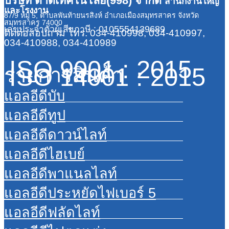
บริษัท ตาดีเทคโนโลยี(998) จำกัด
สำนักงานใหญ่
และโรงงาน
87/9 หมู่ 5, ตำบลพันท้ายนรสิงห์ อำเภอเมืองสมุทรสาคร จังหวัด
สมุทรสาคร 74000
เลขประจำตัวผู้เสียภาษี : 0105554139689
ติดต่อสอบถาม
โทร. 034-410998, 034-410997,
034-410988, 034-410989
ISO 9001 : 2015
ISO 14001 : 2015
รายการสินค้า
แอลอีดีบับ
แอลอีดีทูป
แอลอีดีดาวน์ไลท์
แอลอีดีไฮเบย์
แอลอีดีพาแนลไลท์
แอลอีดีประหยัดไฟเบอร์ 5
แอลอีดีฟลัดไลท์