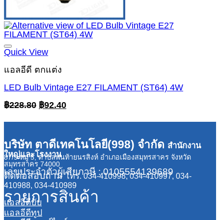
Quick View
แอลอีดี ตกแต่ง
LED Bulb Vintage E27 FILAMENT (ST64) 4W
Original
Current
฿
228.80
฿
92.40
price
price
was:
is:
฿228.80.
฿92.40.
บริษัท ตาดีเทคโนโลยี(998) จำกัด
สำนักงาน
ใหญ่และโรงงาน
87/9 หมู่ 5, ตำบลพันท้ายนรสิงห์ อำเภอเมืองสมุทรสาคร จังหวัด
สมุทรสาคร 74000
เลขประจำตัวผู้เสียภาษี : 0105554139689
ติดต่อสอบถาม
โทร. 034-410998, 034-410997, 034-
410988, 034-410989
รายการสินค้า
แอลอีดีบับ
แอลอีดีทูป