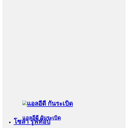
แอลอีดี กันระเบิด
โซล่า รูฟท๊อป