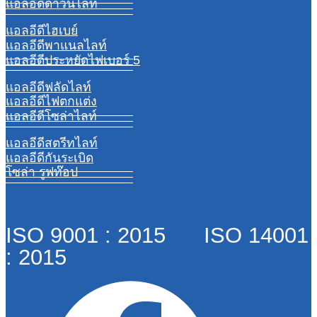
แอลอีดีดาวน์ไลท์
แอลอีดีไฮเบย์
แอลอีดีพาแนลไลท์
แอลอีดีประหยัดไฟเบอร์ 5
แอลอีดีฟลัดไลท์
แอลอีดีไฟตกแต่ง
แอลอีดีโซล่าไลท์
แอลอีดีสตรีทไลท์
แอลอีดีกันระเบิด
โซล่า รูฟท๊อป
ISO 9001 : 2015 ISO 14001
: 2015