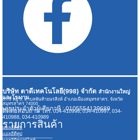
บริษัท ตาดีเทคโนโลยี(998) จำกัด
สำนักงานใหญ่
และโรงงาน
87/9 หมู่ 5, ตำบลพันท้ายนรสิงห์ อำเภอเมืองสมุทรสาคร, จังหวัด
สมุทรสาคร 74000
เลขประจำตัวผู้เสียภาษี : 0105554139689
ติดต่อสอบถาม
โทร. 034-410998, 034-410997, 034-
410988, 034-410989
รายการสินค้า
แอลอีดีบับ
แอลอีดีทูป
แอลอีดีดาวน์ไลท์