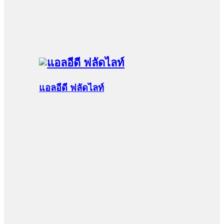
แอลอีดี ฟลัดไลท์