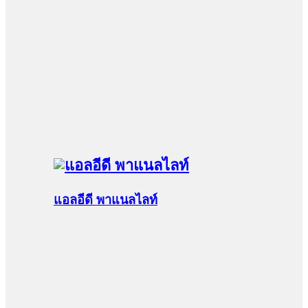
แอลอีดี พาแนลไลท์