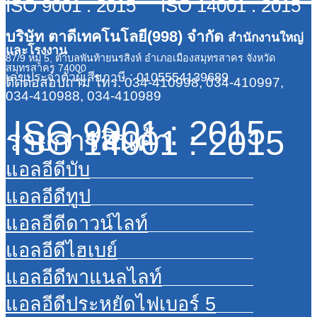
ISO 9001 : 2015 ISO 14001 : 2015
บริษัท ตาดีเทคโนโลยี(998) จำกัด
สำนักงานใหญ่
และโรงงาน
87/9 หมู่ 5, ตำบลพันท้ายนรสิงห์ อำเภอเมืองสมุทรสาคร จังหวัด
สมุทรสาคร 74000
เลขประจำตัวผู้เสียภาษี : 0105554139689
ติดต่อสอบถาม
โทร. 034-410998, 034-410997,
034-410988, 034-410989
ISO 9001 : 2015
ISO 14001 : 2015
รายการสินค้า
แอลอีดีบับ
แอลอีดีทูป
แอลอีดีดาวน์ไลท์
แอลอีดีไฮเบย์
แอลอีดีพาแนลไลท์
แอลอีดีประหยัดไฟเบอร์ 5