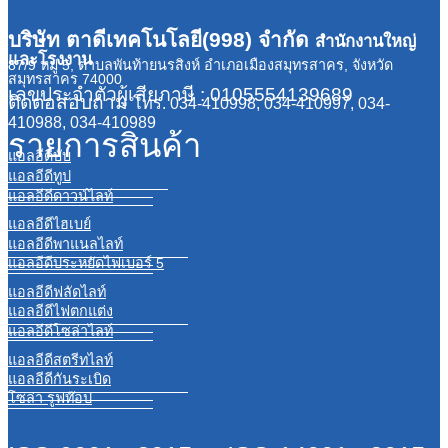
บริษัท ตาดีเทคโนโลยี(998) จำกัด
สำนักงานใหญ่
และโรงงาน
87/9 หมู่ 5, ตำบลพันท้ายนรสิงห์ อำเภอเมืองสมุทรสาคร, จังหวัด
สมุทรสาคร 74000
เลขประจำตัวผู้เสียภาษี : 0105554139689
ติดต่อสอบถาม
โทร. 034-410998, 034-410997, 034-
410988, 034-410989
รายการสินค้า
แอลอีดีบับ
แอลอีดีทูป
แอลอีดีดาวน์ไลท์
แอลอีดีไฮเบย์
แอลอีดีพาแนลไลท์
แอลอีดีประหยัดไฟเบอร์ 5
แอลอีดีฟลัดไลท์
แอลอีดีไฟตกแต่ง
แอลอีดีโซล่าไลท์
แอลอีดีสตรีทไลท์
แอลอีดีกันระเบิด
โซล่า รูฟท๊อป