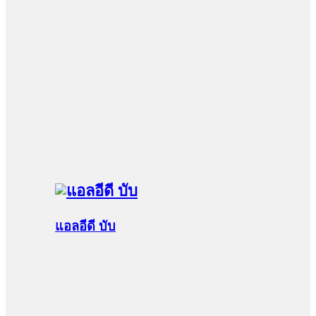
แอลอีดี บับ