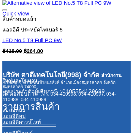
was:
is:
฿968.00.
฿374.00.
Quick View
สินค้าหมดแล้ว
แอลอีดี ประหยัดไฟเบอร์ 5
LED No.5 T8 Full PC 9W
Original
Current
฿
418.00
฿
264.80
price
price
was:
is:
฿418.00.
฿264.80.
บริษัท ตาดีเทคโนโลยี(998) จำกัด
สำนักงาน
ใหญ่และโรงงาน
87/9 หมู่ 5, ตำบลพันท้ายนรสิงห์ อำเภอเมืองสมุทรสาคร จังหวัด
สมุทรสาคร 74000
เลขประจำตัวผู้เสียภาษี : 0105554139689
ติดต่อสอบถาม
โทร. 034-410998, 034-410997, 034-
410988, 034-410989
รายการสินค้า
แอลอีดีบับ
แอลอีดีทูป
แอลอีดีดาวน์ไลท์