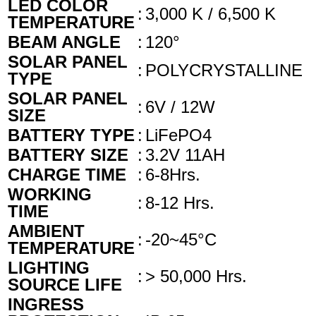
LED COLOR
:
3,000 K / 6,500 K
TEMPERATURE
BEAM ANGLE
:
120°
SOLAR PANEL
:
POLYCRYSTALLINE
TYPE
SOLAR PANEL
:
6V / 12W
SIZE
BATTERY TYPE
:
LiFePO4
BATTERY SIZE
:
3.2V 11AH
CHARGE TIME
:
6-8Hrs.
WORKING
:
8-12 Hrs.
TIME
AMBIENT
:
-20~45°C
TEMPERATURE
LIGHTING
:
> 50,000 Hrs.
SOURCE LIFE
INGRESS