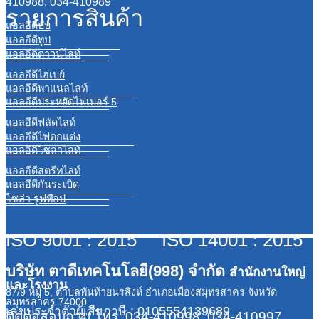
410988, 034-410989
รายการสินค้า
แอลอีดีบับ
แอลอีดีทูป
แอลอีดีดาวน์ไลท์
แอลอีดีไฮเบย์
แอลอีดีพาแนลไลท์
แอลอีดีประหยัดไฟเบอร์ 5
แอลอีดีฟลัดไลท์
แอลอีดีไฟตกแต่ง
แอลอีดีโซล่าไลท์
แอลอีดีสตรีทไลท์
แอลอีดีกันระเบิด
โซล่า รูฟท๊อป
ISO 9001 : 2015 ISO 14001 : 2015
บริษัท ตาดีเทคโนโลยี(998) จำกัด
สำนักงานใหญ่
และโรงงาน
87/9 หมู่ 5, ตำบลพันท้ายนรสิงห์ อำเภอเมืองสมุทรสาคร จังหวัด
สมุทรสาคร 74000
เลขประจำตัวผู้เสียภาษี : 0105554139689
ติดต่อสอบถาม
โทร. 034-410998, 034-410997,