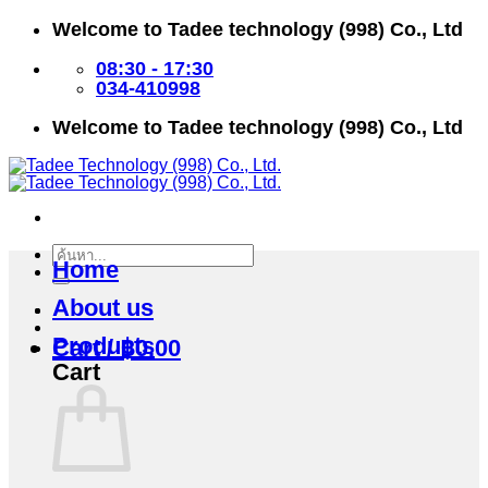
Skip
Welcome to Tadee technology (998) Co., Ltd
to
content
08:30 - 17:30
034-410998
Welcome to Tadee technology (998) Co., Ltd
Search
Home
for:
About us
Products
Cart /
฿
0.00
Cart