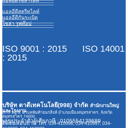
แอลอีดีโซล่าไลท์
แอลอีดีสตรีทไลท์
แอลอีดีกันระเบิด
โซล่า รูฟท๊อป
ISO 9001 : 2015 ISO 14001
: 2015
บริษัท ตาดีเทคโนโลยี(998) จำกัด
สำนักงานใหญ่
และโรงงาน
87/9 หมู่ 5, ตำบลพันท้ายนรสิงห์ อำเภอเมืองสมุทรสาคร, จังหวัด
สมุทรสาคร 74000
เลขประจำตัวผู้เสียภาษี : 0105554139689
ติดต่อสอบถาม
โทร. 034-410998, 034-410997, 034-