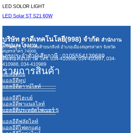
LED SOLOR LIGHT
LED Solar ST S21 60W
บริษัท ตาดีเทคโนโลยี(998) จำกัด
สำนักงาน
ใหญ่และโรงงาน
87/9 หมู่ 5, ตำบลพันท้ายนรสิงห์ อำเภอเมืองสมุทรสาคร จังหวัด
สมุทรสาคร 74000
เลขประจำตัวผู้เสียภาษี : 0105554139689
ติดต่อสอบถาม
โทร. 034-410998, 034-410997, 034-
410988, 034-410989
รายการสินค้า
แอลอีดีบับ
แอลอีดีทูป
แอลอีดีดาวน์ไลท์
แอลอีดีไฮเบย์
แอลอีดีพาแนลไลท์
แอลอีดีประหยัดไฟเบอร์ 5
แอลอีดีฟลัดไลท์
แอลอีดีไฟตกแต่ง