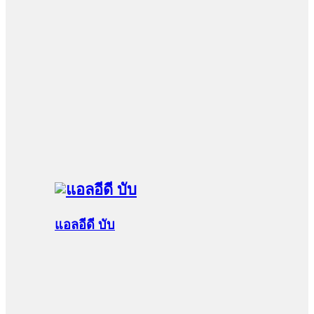
แอลอีดี บับ