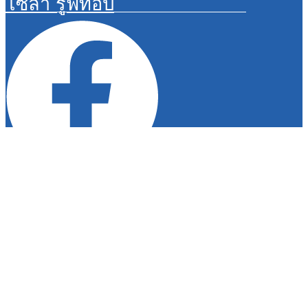
โซล่า รูฟท๊อป
© Copyright 2024 TADEE TECHNOLOGY (998) CO.,
LTD
ค้นหา:
หน้าแรก
เกี่ยวกับเรา
สินค้าทั้งหมด
โซล่า รูฟท๊อป
ข่าวสารและกิจกรรม
ลูกค้าของเรา
ร่วมงานกับเรา
ติดต่อเรา
เข้าสู่ระบบ / ลงทะเบียน