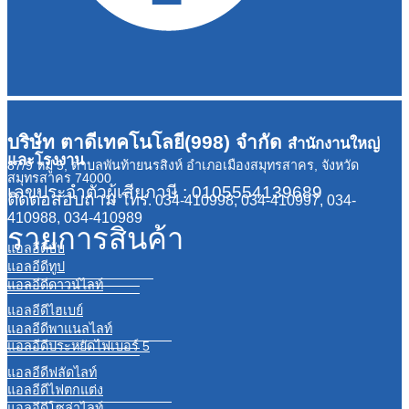
บริษัท ตาดีเทคโนโลยี(998) จำกัด
สำนักงานใหญ่
และโรงงาน
87/9 หมู่ 5, ตำบลพันท้ายนรสิงห์ อำเภอเมืองสมุทรสาคร, จังหวัด
สมุทรสาคร 74000
เลขประจำตัวผู้เสียภาษี : 0105554139689
ติดต่อสอบถาม
โทร. 034-410998, 034-410997, 034-
410988, 034-410989
รายการสินค้า
แอลอีดีบับ
แอลอีดีทูป
แอลอีดีดาวน์ไลท์
แอลอีดีไฮเบย์
แอลอีดีพาแนลไลท์
แอลอีดีประหยัดไฟเบอร์ 5
แอลอีดีฟลัดไลท์
แอลอีดีไฟตกแต่ง
แอลอีดีโซล่าไลท์