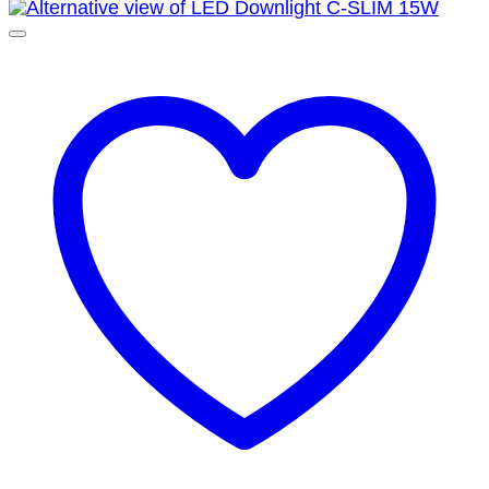
was:
is:
฿495.00.
฿170.50.