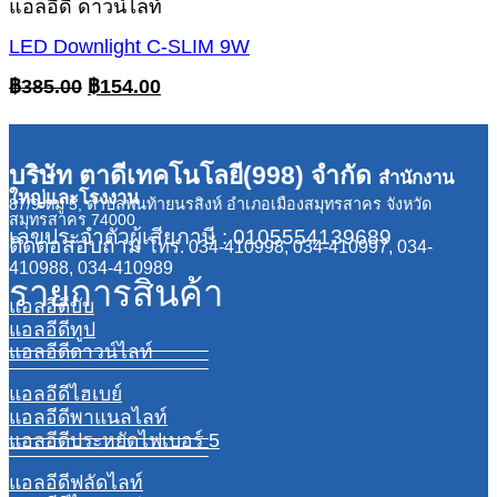
แอลอีดี ดาวน์ไลท์
LED Downlight C-SLIM 9W
Original
Current
฿
385.00
฿
154.00
price
price
was:
is:
฿385.00.
฿154.00.
บริษัท ตาดีเทคโนโลยี(998) จำกัด
สำนักงาน
ใหญ่และโรงงาน
87/9 หมู่ 5, ตำบลพันท้ายนรสิงห์ อำเภอเมืองสมุทรสาคร จังหวัด
สมุทรสาคร 74000
เลขประจำตัวผู้เสียภาษี : 0105554139689
ติดต่อสอบถาม
โทร. 034-410998, 034-410997, 034-
410988, 034-410989
รายการสินค้า
แอลอีดีบับ
แอลอีดีทูป
แอลอีดีดาวน์ไลท์
แอลอีดีไฮเบย์
แอลอีดีพาแนลไลท์
แอลอีดีประหยัดไฟเบอร์ 5
แอลอีดีฟลัดไลท์