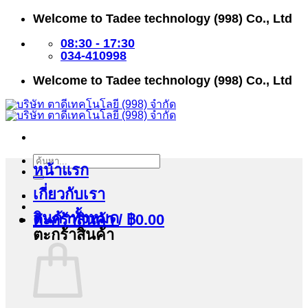
ข้าม
Welcome to Tadee technology (998) Co., Ltd
ไป
ยัง
08:30 - 17:30
เนื้อหา
034-410998
Welcome to Tadee technology (998) Co., Ltd
ค้นหา:
หน้าแรก
เกี่ยวกับเรา
สินค้าทั้งหมด
ตะกร้าสินค้า /
฿
0.00
ตะกร้าสินค้า