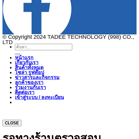
© Copyright 2024 TADEE TECHNOLOGY (998) CO.,
LTD
ค้นหา:
หน้าแรก
เกี่ยวกับเรา
สินค้าทั้งหมด
โซล่า รูฟท๊อป
ข่าวสารและกิจกรรม
ลูกค้าของเรา
ร่วมงานกับเรา
ติดต่อเรา
เข้าสู่ระบบ / ลงทะเบียน
CLOSE
รอทางร้านตรวจสอบ