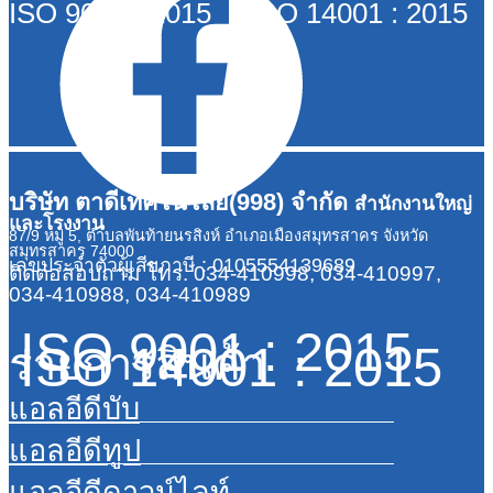
ISO 9001 : 2015 ISO 14001 : 2015
บริษัท ตาดีเทคโนโลยี(998) จำกัด
สำนักงานใหญ่
และโรงงาน
87/9 หมู่ 5, ตำบลพันท้ายนรสิงห์ อำเภอเมืองสมุทรสาคร จังหวัด
สมุทรสาคร 74000
เลขประจำตัวผู้เสียภาษี : 0105554139689
ติดต่อสอบถาม
โทร. 034-410998, 034-410997,
034-410988, 034-410989
ISO 9001 : 2015
ISO 14001 : 2015
รายการสินค้า
แอลอีดีบับ
แอลอีดีทูป
แอลอีดีดาวน์ไลท์