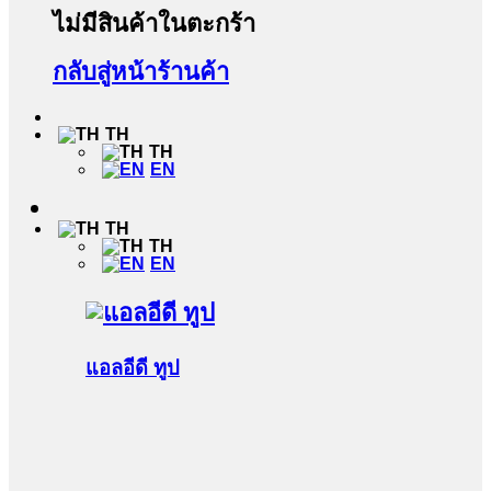
ไม่มีสินค้าในตะกร้า
กลับสู่หน้าร้านค้า
TH
TH
EN
TH
TH
EN
แอลอีดี ทูป