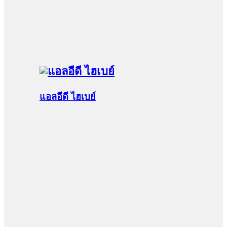
แอลอีดี ไฮเบย์