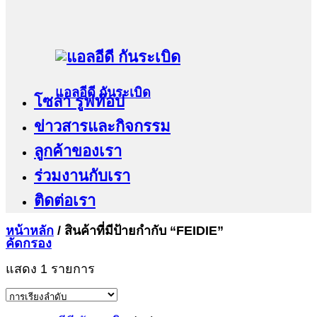
แอลอีดี กันระเบิด
โซล่า รูฟท๊อป
ข่าวสารและกิจกรรม
ลูกค้าของเรา
ร่วมงานกับเรา
ติดต่อเรา
หน้าหลัก
/
สินค้าที่มีป้ายกำกับ “FEIDIE”
คัดกรอง
แสดง 1 รายการ