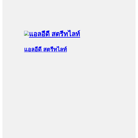
แอลอีดี สตรีทไลท์