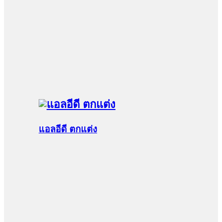
แอลอีดี ตกแต่ง