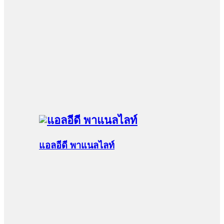
แอลอีดี พาแนลไลท์