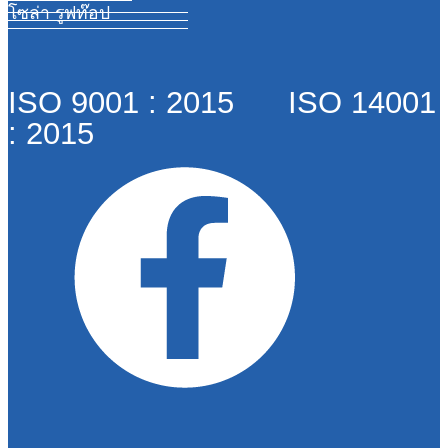
โซล่า รูฟท๊อป
ISO 9001 : 2015 ISO 14001
: 2015