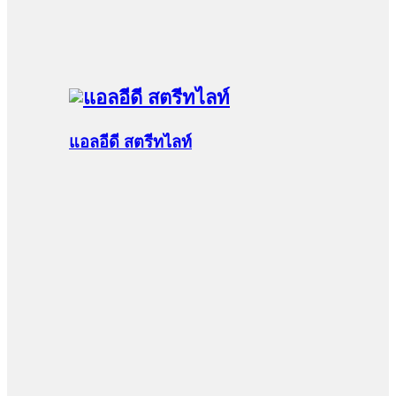
แอลอีดี สตรีทไลท์