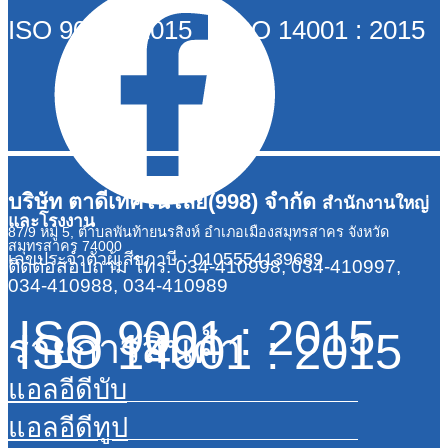
ISO 9001 : 2015 ISO 14001 : 2015
บริษัท ตาดีเทคโนโลยี(998) จำกัด
สำนักงานใหญ่
และโรงงาน
87/9 หมู่ 5, ตำบลพันท้ายนรสิงห์ อำเภอเมืองสมุทรสาคร จังหวัด
สมุทรสาคร 74000
เลขประจำตัวผู้เสียภาษี : 0105554139689
ติดต่อสอบถาม
โทร. 034-410998, 034-410997,
034-410988, 034-410989
ISO 9001 : 2015
ISO 14001 : 2015
รายการสินค้า
แอลอีดีบับ
แอลอีดีทูป