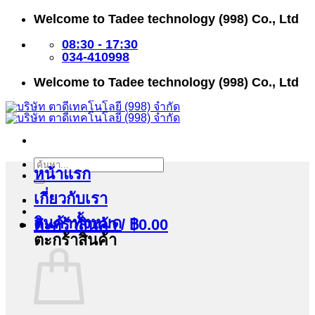
ข้าม
Welcome to Tadee technology (998) Co., Ltd
ไป
ยัง
08:30 - 17:30
เนื้อหา
034-410998
Welcome to Tadee technology (998) Co., Ltd
ค้นหา:
หน้าแรก
เกี่ยวกับเรา
สินค้าทั้งหมด
ตะกร้าสินค้า /
฿
0.00
ตะกร้าสินค้า