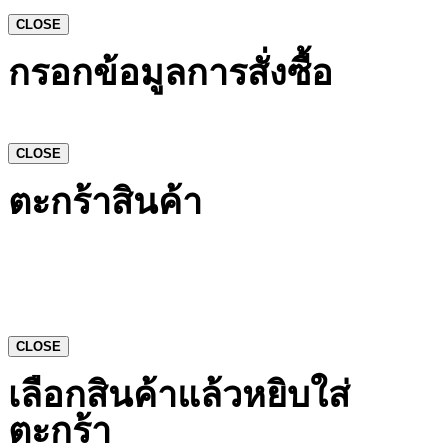
CLOSE
กรอกข้อมูลการสั่งซื้อ
CLOSE
ตะกร้าสินค้า
CLOSE
เลือกสินค้าแล้วหยิบใส่
ตะกร้า