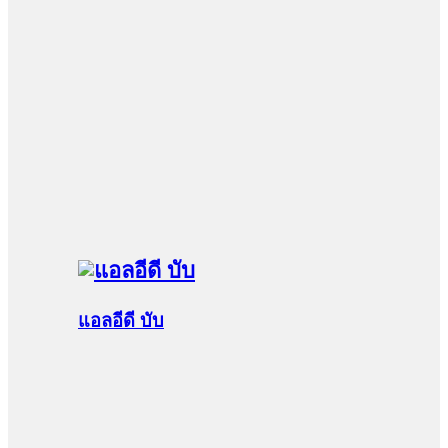
แอลอีดี บับ