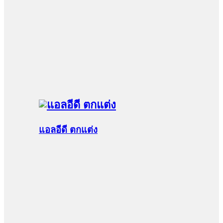
แอลอีดี ตกแต่ง