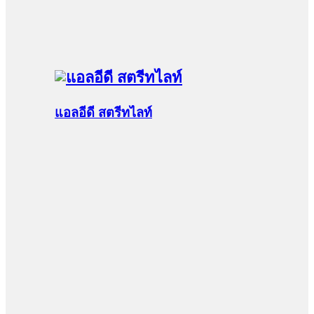
แอลอีดี สตรีทไลท์