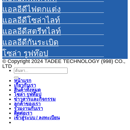
แอลอีดีไฟตกแต่ง
แอลอีดีโซล่าไลท์
แอลอีดีสตรีทไลท์
แอลอีดีกันระเบิด
โซล่า รูฟท๊อป
© Copyright 2024 TADEE TECHNOLOGY (998) CO.,
LTD
ค้นหา:
หน้าแรก
เกี่ยวกับเรา
สินค้าทั้งหมด
โซล่า รูฟท๊อป
ข่าวสารและกิจกรรม
ลูกค้าของเรา
ร่วมงานกับเรา
ติดต่อเรา
เข้าสู่ระบบ / ลงทะเบียน