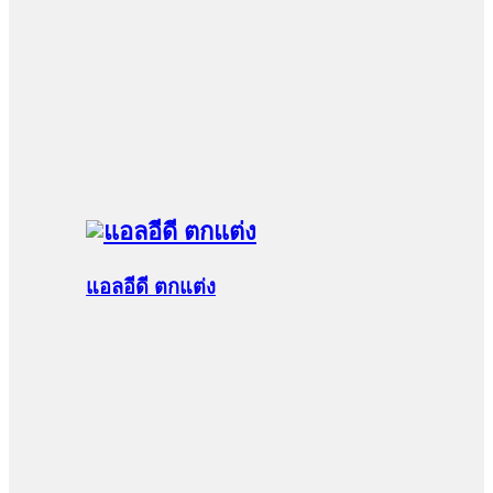
แอลอีดี ตกแต่ง