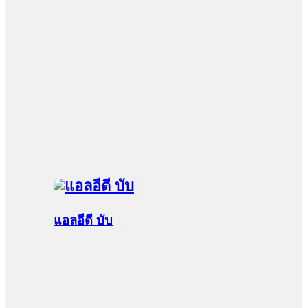
แอลอีดี บับ