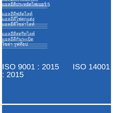
แอลอีดีประหยัดไฟเบอร์ 5
แอลอีดีฟลัดไลท์
แอลอีดีไฟตกแต่ง
แอลอีดีโซล่าไลท์
แอลอีดีสตรีทไลท์
แอลอีดีกันระเบิด
โซล่า รูฟท๊อป
ISO 9001 : 2015 ISO 14001
: 2015