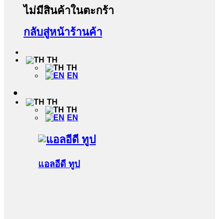
ไม่มีสินค้าในตะกร้า
กลับสู่หน้าร้านค้า
TH
TH
EN
TH
TH
EN
แอลอีดี ทูป