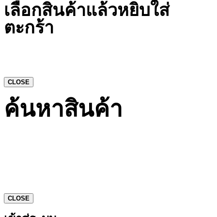
เลือกสินค้าแล้วหยิบใส่
ตะกร้า
CLOSE
ค้นหาสินค้า
CLOSE