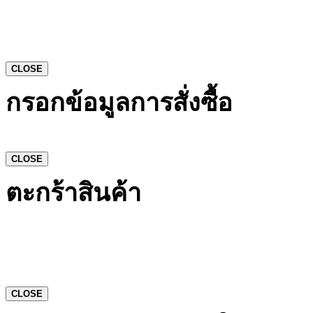
CLOSE
กรอกข้อมูลการสั่งซื้อ
CLOSE
ตะกร้าสินค้า
CLOSE