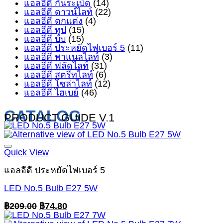
แอลอีดี กันระเบิด
(14)
แอลอีดี ดาวน์ไลท์
(22)
แอลอีดี ตกแต่ง
(4)
แอลอีดี ทูป
(15)
แอลอีดี บับ
(15)
แอลอีดี ประหยัดไฟเบอร์ 5
(11)
แอลอีดี พาแนลไลท์
(3)
แอลอีดี ฟลัดไลท์
(31)
แอลอีดี สตรีทไลท์
(6)
แอลอีดี โซล่าไลท์
(12)
แอลอีดี ไฮเบย์
(46)
CATALOG
PRODUCT GUIDE V.1
Quick View
แอลอีดี ประหยัดไฟเบอร์ 5
LED No.5 Bulb E27 5W
Original
Current
฿
209.00
฿
74.80
price
price