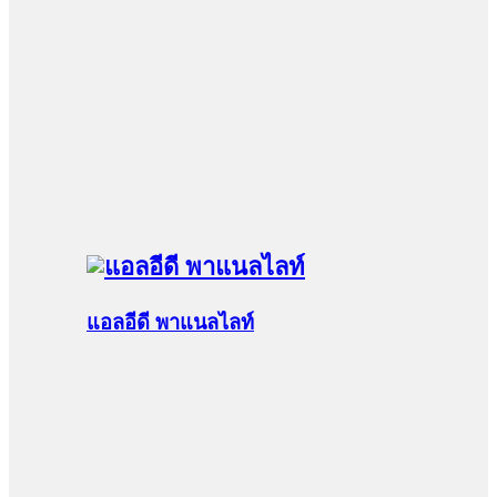
แอลอีดี พาแนลไลท์