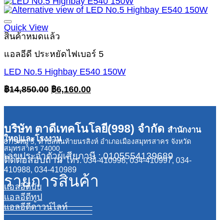
price
price
was:
is:
฿12,540.00.
฿5,060.00.
Quick View
สินค้าหมดแล้ว
แอลอีดี ประหยัดไฟเบอร์ 5
LED No.5 Highbay E540 150W
Original
Current
฿
14,850.00
฿
6,160.00
price
price
was:
is:
฿14,850.00.
฿6,160.00.
บริษัท ตาดีเทคโนโลยี(998) จำกัด
สำนักงาน
ใหญ่และโรงงาน
87/9 หมู่ 5, ตำบลพันท้ายนรสิงห์ อำเภอเมืองสมุทรสาคร จังหวัด
สมุทรสาคร 74000
เลขประจำตัวผู้เสียภาษี : 0105554139689
ติดต่อสอบถาม
โทร. 034-410998, 034-410997, 034-
410988, 034-410989
รายการสินค้า
แอลอีดีบับ
แอลอีดีทูป
แอลอีดีดาวน์ไลท์