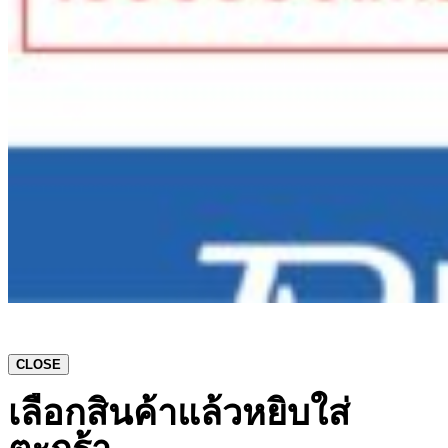
CLOSE
เลือกสินค้าแล้วหยิบใส่