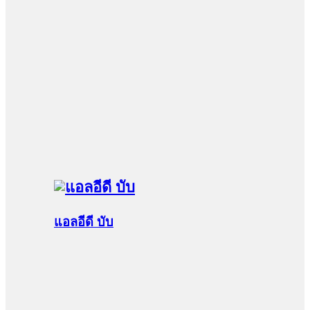
แอลอีดี บับ