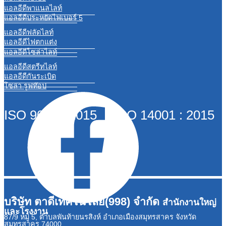
แอลอีดีพาแนลไลท์
แอลอีดีประหยัดไฟเบอร์ 5
แอลอีดีฟลัดไลท์
แอลอีดีไฟตกแต่ง
แอลอีดีโซล่าไลท์
แอลอีดีสตรีทไลท์
แอลอีดีกันระเบิด
โซล่า รูฟท๊อป
ISO 9001 : 2015 ISO 14001 : 2015
บริษัท ตาดีเทคโนโลยี(998) จำกัด
สำนักงานใหญ่
และโรงงาน
87/9 หมู่ 5, ตำบลพันท้ายนรสิงห์ อำเภอเมืองสมุทรสาคร จังหวัด
สมุทรสาคร 74000