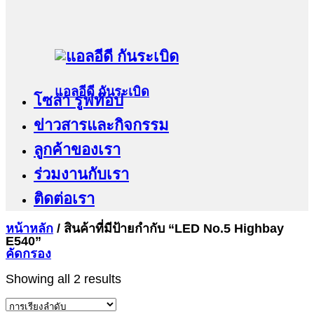
แอลอีดี กันระเบิด
โซล่า รูฟท๊อป
ข่าวสารและกิจกรรม
ลูกค้าของเรา
ร่วมงานกับเรา
ติดต่อเรา
หน้าหลัก
/
สินค้าที่มีป้ายกำกับ “LED No.5 Highbay
E540”
คัดกรอง
Showing all 2 results