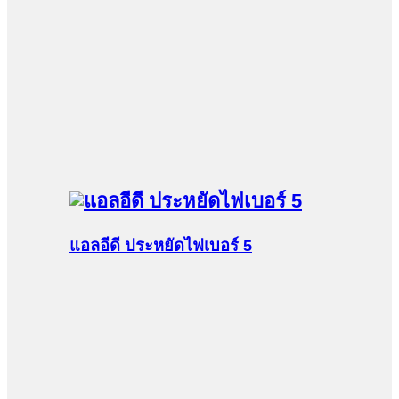
แอลอีดี ประหยัดไฟเบอร์ 5