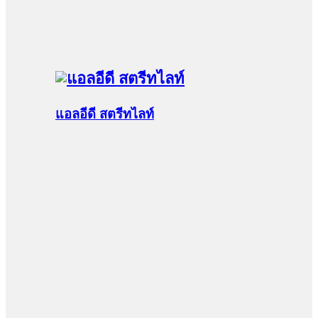
แอลอีดี สตรีทไลท์