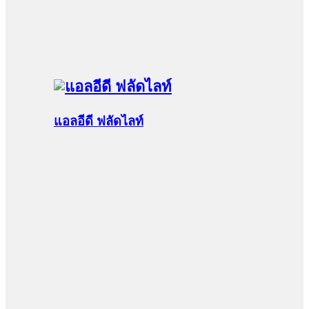
แอลอีดี ฟลัดไลท์