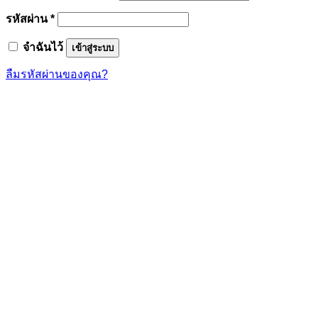
ต้องการ
รหัสผ่าน
*
จำฉันไว้
เข้าสู่ระบบ
ลืมรหัสผ่านของคุณ?