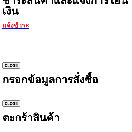
ชำระสินค้าและแจ้งการโอน
เงิน
แจ้งชำระ
CLOSE
กรอกข้อมูลการสั่งซื้อ
CLOSE
ตะกร้าสินค้า