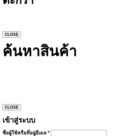
ตะกร้า
CLOSE
ค้นหาสินค้า
CLOSE
เข้าสู่ระบบ
ต้องการ
ชื่อผู้ใช้หรือที่อยู่อีเมล
*