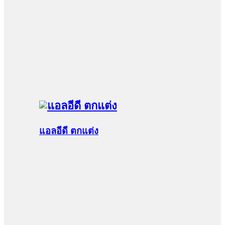
แอลอีดี ตกแต่ง