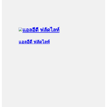
แอลอีดี ฟลัดไลท์