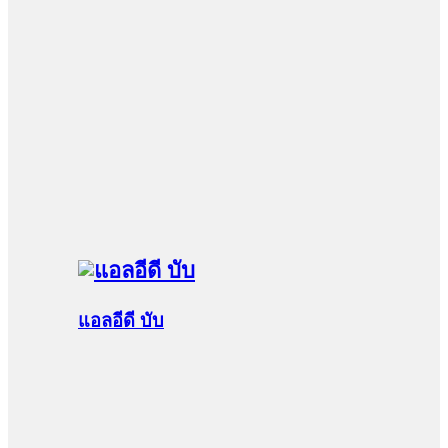
แอลอีดี บับ