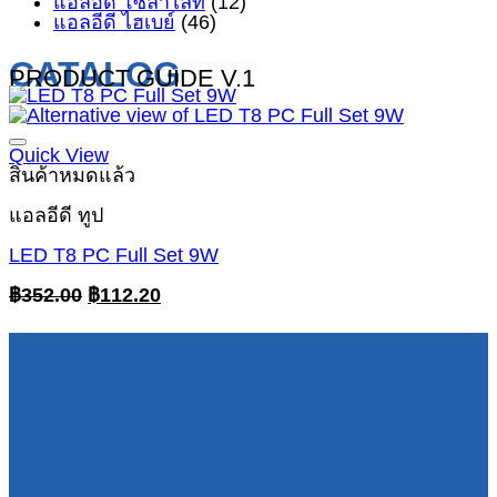
แอลอีดี โซล่าไลท์
(12)
แอลอีดี ไฮเบย์
(46)
CATALOG
PRODUCT GUIDE V.1
Quick View
สินค้าหมดแล้ว
แอลอีดี ทูป
LED T8 PC Full Set 9W
Original
Current
฿
352.00
฿
112.20
price
price
was:
is:
฿352.00.
฿112.20.