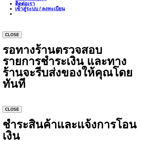
ติดต่อเรา
เข้าสู่ระบบ / ลงทะเบียน
CLOSE
รอทางร้านตรวจสอบ
รายการชำระเงิน และทาง
ร้านจะรีบส่งของให้คุณโดย
ทันที
CLOSE
ชำระสินค้าและแจ้งการโอน
เงิน