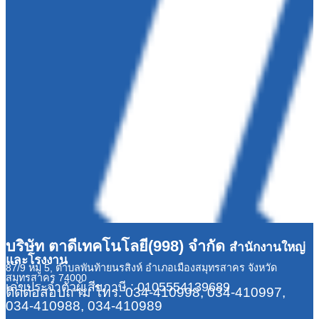
บริษัท ตาดีเทคโนโลยี(998) จำกัด
สำนักงานใหญ่
และโรงงาน
87/9 หมู่ 5, ตำบลพันท้ายนรสิงห์ อำเภอเมืองสมุทรสาคร จังหวัด
สมุทรสาคร 74000
เลขประจำตัวผู้เสียภาษี : 0105554139689
ติดต่อสอบถาม
โทร. 034-410998, 034-410997,
034-410988, 034-410989