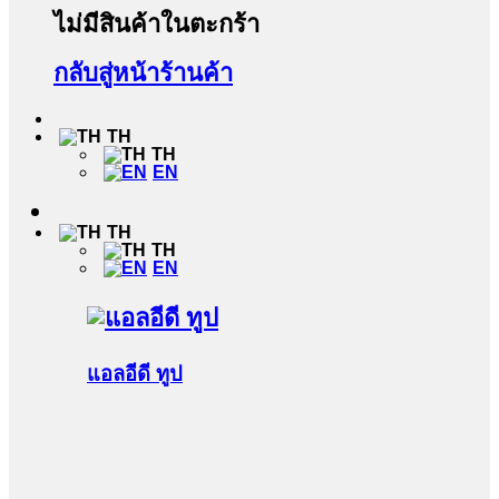
ไม่มีสินค้าในตะกร้า
กลับสู่หน้าร้านค้า
TH
TH
EN
TH
TH
EN
แอลอีดี ทูป