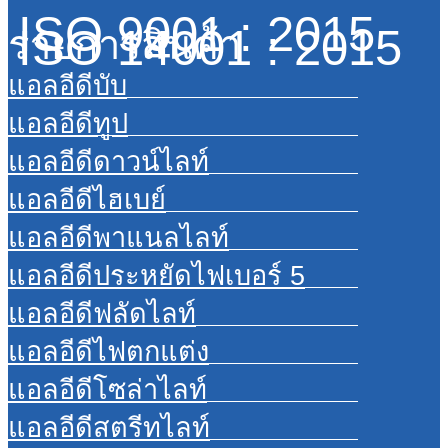
ISO 9001 : 2015
ISO 14001 : 2015
รายการสินค้า
แอลอีดีบับ
แอลอีดีทูป
แอลอีดีดาวน์ไลท์
แอลอีดีไฮเบย์
แอลอีดีพาแนลไลท์
แอลอีดีประหยัดไฟเบอร์ 5
แอลอีดีฟลัดไลท์
แอลอีดีไฟตกแต่ง
แอลอีดีโซล่าไลท์
แอลอีดีสตรีทไลท์