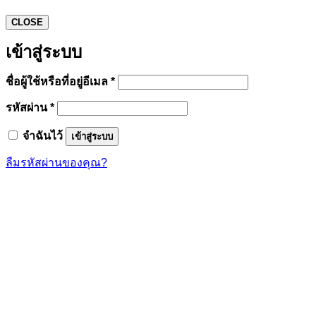
CLOSE
เข้าสู่ระบบ
ต้องการ
ชื่อผู้ใช้หรือที่อยู่อีเมล
*
ต้องการ
รหัสผ่าน
*
จำฉันไว้
เข้าสู่ระบบ
ลืมรหัสผ่านของคุณ?