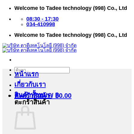
ข้าม
Welcome to Tadee technology (998) Co., Ltd
ไป
ยัง
08:30 - 17:30
เนื้อหา
034-410998
Welcome to Tadee technology (998) Co., Ltd
ค้นหา:
หน้าแรก
เกี่ยวกับเรา
สินค้าทั้งหมด
ตะกร้าสินค้า /
฿
0.00
ตะกร้าสินค้า