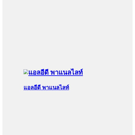
แอลอีดี พาแนลไลท์