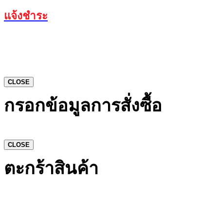
แจ้งชำระ
CLOSE
กรอกข้อมูลการสั่งซื้อ
CLOSE
ตะกร้าสินค้า