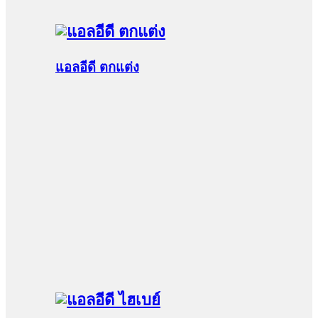
แอลอีดี ตกแต่ง