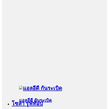
แอลอีดี กันระเบิด
โซล่า รูฟท๊อป