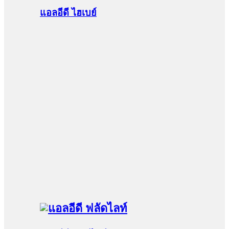
แอลอีดี ไฮเบย์