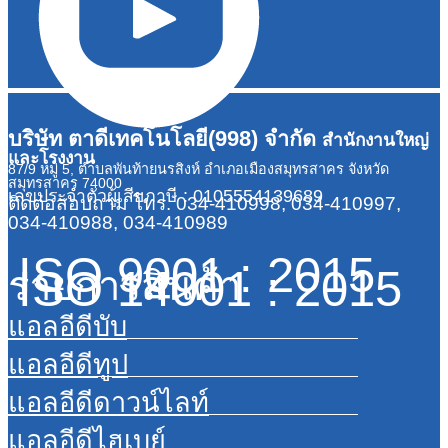
บริษัท ตาดีเทคโนโลยี(998) จำกัด
สำนักงานใหญ่
และโรงงาน
87/9 หมู่ 5, ตำบลพันท้ายนรสิงห์ อำเภอเมืองสมุทรสาคร จังหวัด
สมุทรสาคร 74000
เลขประจำตัวผู้เสียภาษี : 0105554139689
ติดต่อสอบถาม
โทร. 034-410998, 034-410997,
034-410988, 034-410989
ISO 9001 : 2015
ISO 14001 : 2015
รายการสินค้า
แอลอีดีบับ
แอลอีดีทูป
แอลอีดีดาวน์ไลท์
แอลอีดีไฮเบย์