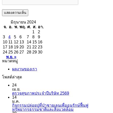
มิถุนายน 2024
จ.
อ.
พ.
พฤ.
ศ.
ส.
อา.
1
2
3
4
5
6
7
8
9
10
11
12
13
14
15
16
17
18
19
20
21
22
23
24
25
26
27
28
29
30
พ.ย. »
หมวดหมู่
ผลงานของเรา
โพสต์ล่าสุด
24
เม.ย.
ไม่มี
ตรวจสุขภาพประจำปีบริษัท 2569
ความ
14
เห็น
ม.ค.
บน
กิจกรรมปล่อยปูที่ป่าชายเลนเพื่ออนุรักษ์ฟื้นฟู
ตรวจ
ไม่มี
ทรัพยากรธรรมชาติและสิ่งแวดล้อม
สุขภาพ