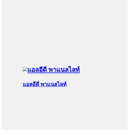
แอลอีดี พาแนลไลท์