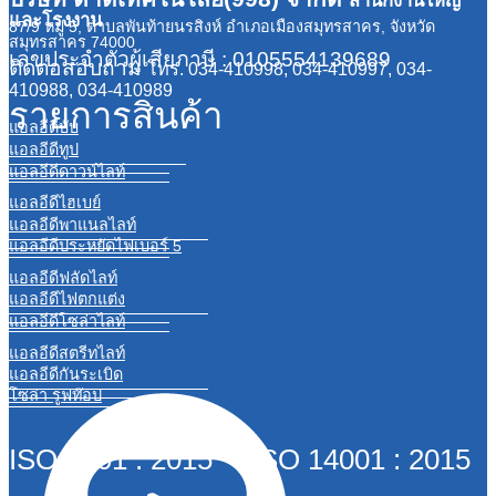
สำนักงานใหญ่
และโรงงาน
87/9 หมู่ 5, ตำบลพันท้ายนรสิงห์ อำเภอเมืองสมุทรสาคร, จังหวัด
สมุทรสาคร 74000
เลขประจำตัวผู้เสียภาษี : 0105554139689
ติดต่อสอบถาม
โทร. 034-410998, 034-410997, 034-
410988, 034-410989
รายการสินค้า
แอลอีดีบับ
แอลอีดีทูป
แอลอีดีดาวน์ไลท์
แอลอีดีไฮเบย์
แอลอีดีพาแนลไลท์
แอลอีดีประหยัดไฟเบอร์ 5
แอลอีดีฟลัดไลท์
แอลอีดีไฟตกแต่ง
แอลอีดีโซล่าไลท์
แอลอีดีสตรีทไลท์
แอลอีดีกันระเบิด
โซล่า รูฟท๊อป
ISO 9001 : 2015 ISO 14001 : 2015