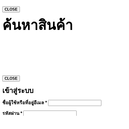
CLOSE
ค้นหาสินค้า
CLOSE
เข้าสู่ระบบ
ต้องการ
ชื่อผู้ใช้หรือที่อยู่อีเมล
*
ต้องการ
รหัสผ่าน
*
จำฉันไว้
เข้าสู่ระบบ