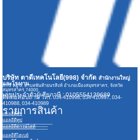
บริษัท ตาดีเทคโนโลยี(998) จำกัด
สำนักงานใหญ่
และโรงงาน
87/9 หมู่ 5, ตำบลพันท้ายนรสิงห์ อำเภอเมืองสมุทรสาคร, จังหวัด
สมุทรสาคร 74000
เลขประจำตัวผู้เสียภาษี : 0105554139689
ติดต่อสอบถาม
โทร. 034-410998, 034-410997, 034-
410988, 034-410989
รายการสินค้า
แอลอีดีบับ
แอลอีดีทูป
แอลอีดีดาวน์ไลท์
แอลอีดีไฮเบย์