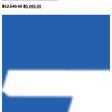
Original
Current
฿
12,540.00
฿
5,060.00
price
price
was:
is:
฿12,540.00.
฿5,060.00.