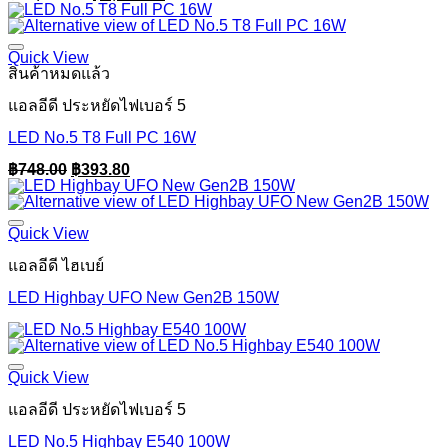
price
price
was:
is:
฿14,850.00.
฿6,160.00.
Quick View
สินค้าหมดแล้ว
แอลอีดี ประหยัดไฟเบอร์ 5
LED No.5 T8 Full PC 16W
Original
Current
฿
748.00
฿
393.80
price
price
was:
is:
฿748.00.
฿393.80.
Quick View
แอลอีดี ไฮเบย์
LED Highbay UFO New Gen2B 150W
Quick View
แอลอีดี ประหยัดไฟเบอร์ 5
LED No.5 Highbay E540 100W