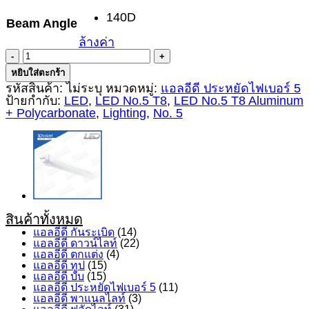
140D
Beam Angle
ล้างค่า
จำนวน
LED
หยิบใส่ตะกร้า
No.5
รหัสสินค้า:
ไม่ระบุ
หมวดหมู่:
แอลอีดี ประหยัดไฟเบอร์ 5
T8
ป้ายกำกับ:
LED
,
LED No.5 T8
,
LED No.5 T8 Aluminum
Aluminum
+ Polycarbonate
,
Lighting
,
No. 5
+
Polycarbonate
9W
ชิ้น
สินค้าทั้งหมด
แอลอีดี กันระเบิด
(14)
แอลอีดี ดาวน์ไลท์
(22)
แอลอีดี ตกแต่ง
(4)
แอลอีดี ทูป
(15)
แอลอีดี บับ
(15)
แอลอีดี ประหยัดไฟเบอร์ 5
(11)
แอลอีดี พาแนลไลท์
(3)