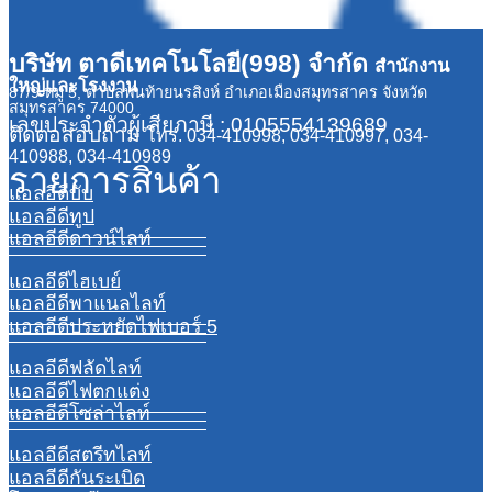
บริษัท ตาดีเทคโนโลยี(998) จำกัด
สำนักงาน
ใหญ่และโรงงาน
87/9 หมู่ 5, ตำบลพันท้ายนรสิงห์ อำเภอเมืองสมุทรสาคร จังหวัด
สมุทรสาคร 74000
เลขประจำตัวผู้เสียภาษี : 0105554139689
ติดต่อสอบถาม
โทร. 034-410998, 034-410997, 034-
410988, 034-410989
รายการสินค้า
แอลอีดีบับ
แอลอีดีทูป
แอลอีดีดาวน์ไลท์
แอลอีดีไฮเบย์
แอลอีดีพาแนลไลท์
แอลอีดีประหยัดไฟเบอร์ 5
แอลอีดีฟลัดไลท์
แอลอีดีไฟตกแต่ง
แอลอีดีโซล่าไลท์
แอลอีดีสตรีทไลท์
แอลอีดีกันระเบิด