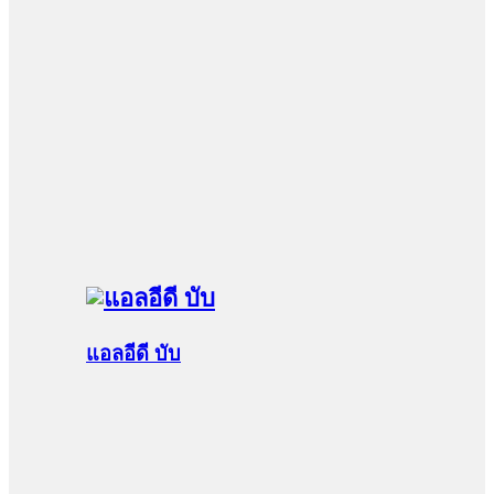
แอลอีดี บับ