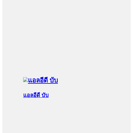
แอลอีดี บับ