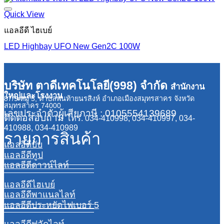
฿768.00.
฿319.00.
Quick View
แอลอีดี ไฮเบย์
LED Highbay UFO New Gen2C 100W
บริษัท ตาดีเทคโนโลยี(998) จำกัด
สำนักงาน
ใหญ่และโรงงาน
87/9 หมู่ 5, ตำบลพันท้ายนรสิงห์ อำเภอเมืองสมุทรสาคร จังหวัด
สมุทรสาคร 74000
เลขประจำตัวผู้เสียภาษี : 0105554139689
ติดต่อสอบถาม
โทร. 034-410998, 034-410997, 034-
410988, 034-410989
รายการสินค้า
แอลอีดีบับ
แอลอีดีทูป
แอลอีดีดาวน์ไลท์
แอลอีดีไฮเบย์
แอลอีดีพาแนลไลท์
แอลอีดีประหยัดไฟเบอร์ 5
แอลอีดีฟลัดไลท์