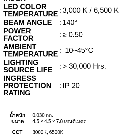
LED COLOR
:
3,000 K / 6,500 K
TEMPERATURE
BEAM ANGLE
:
140°
POWER
:
≥ 0.50
FACTOR
AMBIENT
:
-10~45°C
TEMPERATURE
LIGHTING
:
> 30,000 Hrs.
SOURCE LIFE
INGRESS
PROTECTION
:
IP 20
RATING
น้ำหนัก
0.030 กก.
ขนาด
4.5 × 4.5 × 7.8 เซนติเมตร
CCT
3000K, 6500K