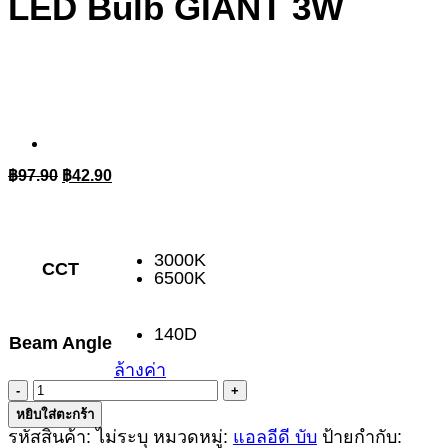
LED Bulb GIANT 3W
Original
Current
฿
97.90
฿
42.90
price
price
was:
is:
฿97.90.
฿42.90.
3000K
CCT
6500K
140D
Beam Angle
ล้างค่า
จำนวน
LED
หยิบใส่ตะกร้า
Bulb
รหัสสินค้า:
ไม่ระบุ
หมวดหมู่:
แอลอีดี บับ
ป้ายกำกับ:
GIANT