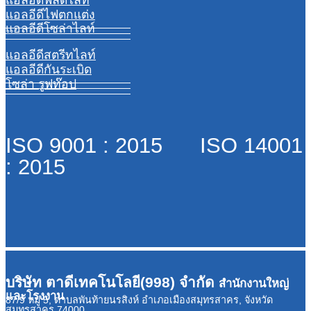
แอลอีดีไฟตกแต่ง
แอลอีดีโซล่าไลท์
แอลอีดีสตรีทไลท์
แอลอีดีกันระเบิด
โซล่า รูฟท๊อป
ISO 9001 : 2015 ISO 14001
: 2015
บริษัท ตาดีเทคโนโลยี(998) จำกัด
สำนักงานใหญ่
และโรงงาน
87/9 หมู่ 5, ตำบลพันท้ายนรสิงห์ อำเภอเมืองสมุทรสาคร, จังหวัด
สมุทรสาคร 74000