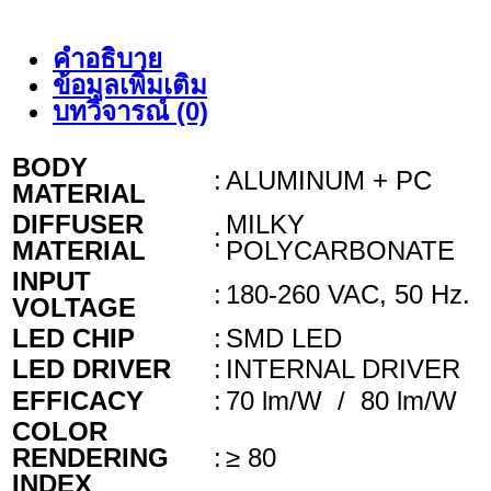
คำอธิบาย
ข้อมูลเพิ่มเติม
บทวิจารณ์ (0)
BODY
:
ALUMINUM + PC
MATERIAL
DIFFUSER
MILKY
:
MATERIAL
POLYCARBONATE
INPUT
:
180-260 VAC, 50 Hz.
VOLTAGE
LED CHIP
:
SMD LED
LED DRIVER
:
INTERNAL DRIVER
EFFICACY
:
70 lm/W / 80 lm/W
COLOR
RENDERING
:
≥ 80
INDEX