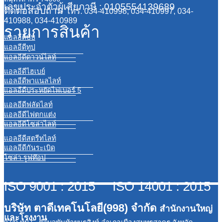
เลขประจำตัวผู้เสียภาษี : 0105554139689
ติดต่อสอบถาม
โทร. 034-410998, 034-410997, 034-
410988, 034-410989
รายการสินค้า
แอลอีดีบับ
แอลอีดีทูป
แอลอีดีดาวน์ไลท์
แอลอีดีไฮเบย์
แอลอีดีพาแนลไลท์
แอลอีดีประหยัดไฟเบอร์ 5
แอลอีดีฟลัดไลท์
แอลอีดีไฟตกแต่ง
แอลอีดีโซล่าไลท์
แอลอีดีสตรีทไลท์
แอลอีดีกันระเบิด
โซล่า รูฟท๊อป
ISO 9001 : 2015 ISO 14001 : 2015
บริษัท ตาดีเทคโนโลยี(998) จำกัด
สำนักงานใหญ่
และโรงงาน