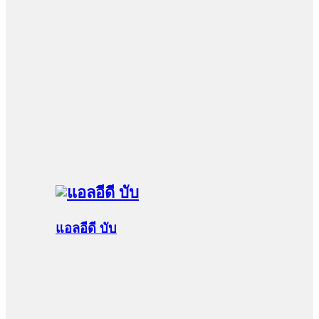
แอลอีดี บับ