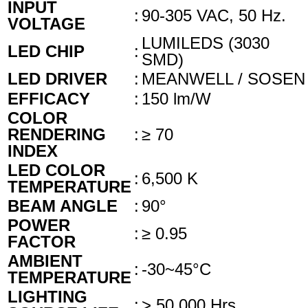
INPUT
:
90-305 VAC, 50 Hz.
VOLTAGE
LUMILEDS (3030
LED CHIP
:
SMD)
LED DRIVER
:
MEANWELL / SOSEN
EFFICACY
:
150 lm/W
COLOR
RENDERING
:
≥ 70
INDEX
LED COLOR
:
6,500 K
TEMPERATURE
BEAM ANGLE
:
90°
POWER
:
≥ 0.95
FACTOR
AMBIENT
:
-30~45°C
TEMPERATURE
LIGHTING
:
> 50,000 Hrs.