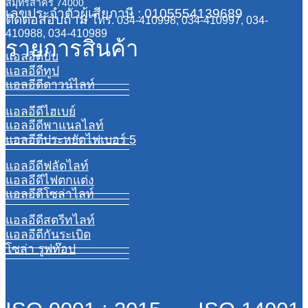
สมุทรสาคร 74000
เลขประจำตัวผู้เสียภาษี : 0105554139689
ติดต่อสอบถาม
โทร. 034-410998, 034-410997, 034-
410988, 034-410989
รายการสินค้า
แอลอีดีบับ
แอลอีดีทูป
แอลอีดีดาวน์ไลท์
แอลอีดีไฮเบย์
แอลอีดีพาแนลไลท์
แอลอีดีประหยัดไฟเบอร์ 5
แอลอีดีฟลัดไลท์
แอลอีดีไฟตกแต่ง
แอลอีดีโซล่าไลท์
แอลอีดีสตรีทไลท์
แอลอีดีกันระเบิด
โซล่า รูฟท๊อป