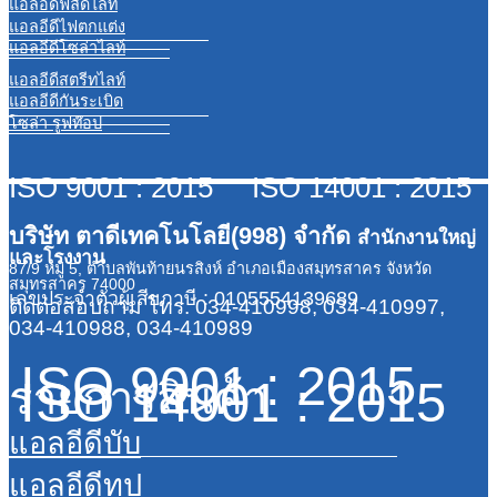
แอลอีดีฟลัดไลท์
แอลอีดีไฟตกแต่ง
แอลอีดีโซล่าไลท์
แอลอีดีสตรีทไลท์
แอลอีดีกันระเบิด
โซล่า รูฟท๊อป
ISO 9001 : 2015 ISO 14001 : 2015
บริษัท ตาดีเทคโนโลยี(998) จำกัด
สำนักงานใหญ่
และโรงงาน
87/9 หมู่ 5, ตำบลพันท้ายนรสิงห์ อำเภอเมืองสมุทรสาคร จังหวัด
สมุทรสาคร 74000
เลขประจำตัวผู้เสียภาษี : 0105554139689
ติดต่อสอบถาม
โทร. 034-410998, 034-410997,
034-410988, 034-410989
ISO 9001 : 2015
ISO 14001 : 2015
รายการสินค้า
แอลอีดีบับ
แอลอีดีทูป