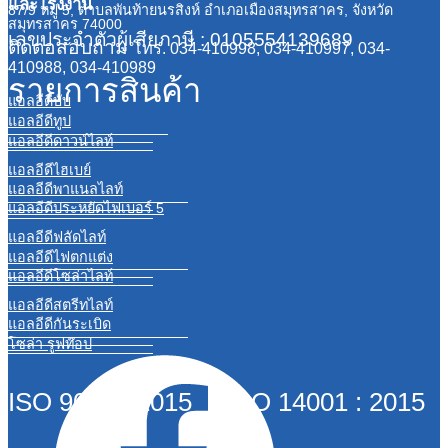
และโรงงาน
87/9 หมู่ 5, ตำบลพันท้ายนรสิงห์ อำเภอเมืองสมุทรสาคร, จังหวัด
สมุทรสาคร 74000
เลขประจำตัวผู้เสียภาษี : 0105554139689
ติดต่อสอบถาม
โทร. 034-410998, 034-410997, 034-
410988, 034-410989
รายการสินค้า
แอลอีดีบับ
แอลอีดีทูป
แอลอีดีดาวน์ไลท์
แอลอีดีไฮเบย์
แอลอีดีพาแนลไลท์
แอลอีดีประหยัดไฟเบอร์ 5
แอลอีดีฟลัดไลท์
แอลอีดีไฟตกแต่ง
แอลอีดีโซล่าไลท์
แอลอีดีสตรีทไลท์
แอลอีดีกันระเบิด
โซล่า รูฟท๊อป
ISO 9001 : 2015 ISO 14001 : 2015