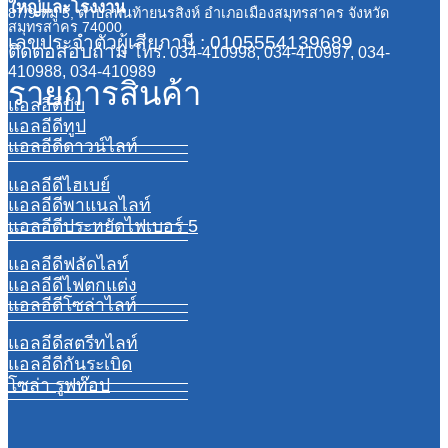
ใหญ่และโรงงาน
87/9 หมู่ 5, ตำบลพันท้ายนรสิงห์ อำเภอเมืองสมุทรสาคร จังหวัด
สมุทรสาคร 74000
เลขประจำตัวผู้เสียภาษี : 0105554139689
ติดต่อสอบถาม
โทร. 034-410998, 034-410997, 034-
410988, 034-410989
รายการสินค้า
แอลอีดีบับ
แอลอีดีทูป
แอลอีดีดาวน์ไลท์
แอลอีดีไฮเบย์
แอลอีดีพาแนลไลท์
แอลอีดีประหยัดไฟเบอร์ 5
แอลอีดีฟลัดไลท์
แอลอีดีไฟตกแต่ง
แอลอีดีโซล่าไลท์
แอลอีดีสตรีทไลท์
แอลอีดีกันระเบิด
โซล่า รูฟท๊อป