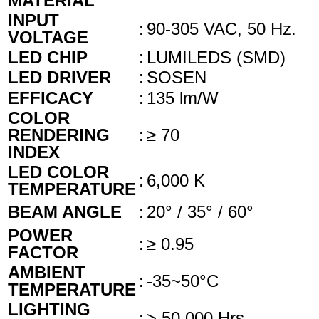
MATERIAL
INPUT
:
90-305 VAC, 50 Hz.
VOLTAGE
LED CHIP
:
LUMILEDS (SMD)
LED DRIVER
:
SOSEN
EFFICACY
:
135 lm/W
COLOR
RENDERING
:
≥ 70
INDEX
LED COLOR
:
6,000 K
TEMPERATURE
BEAM ANGLE
:
20° / 35° / 60°
POWER
:
≥ 0.95
FACTOR
AMBIENT
:
-35~50°C
TEMPERATURE
LIGHTING
:
> 50,000 Hrs.