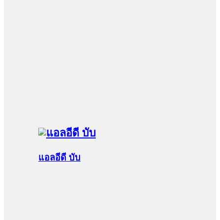
แอลอีดี บับ