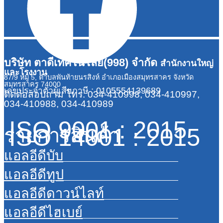
บริษัท ตาดีเทคโนโลยี(998) จำกัด
สำนักงานใหญ่
และโรงงาน
87/9 หมู่ 5, ตำบลพันท้ายนรสิงห์ อำเภอเมืองสมุทรสาคร จังหวัด
สมุทรสาคร 74000
เลขประจำตัวผู้เสียภาษี : 0105554139689
ติดต่อสอบถาม
โทร. 034-410998, 034-410997,
034-410988, 034-410989
ISO 9001 : 2015
ISO 14001 : 2015
รายการสินค้า
แอลอีดีบับ
แอลอีดีทูป
แอลอีดีดาวน์ไลท์
แอลอีดีไฮเบย์