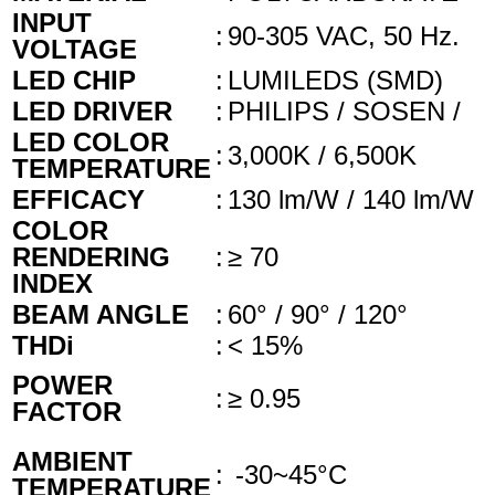
INPUT
:
90-305 VAC, 50 Hz.
VOLTAGE
LED CHIP
:
LUMILEDS (SMD)
LED DRIVER
:
PHILIPS / SOSEN /
LED COLOR
:
3,000K / 6,500K
TEMPERATURE
EFFICACY
:
130 lm/W / 140 lm/W
COLOR
RENDERING
:
≥ 70
INDEX
BEAM ANGLE
:
60° / 90° / 120°
THDi
:
< 15%
POWER
:
≥ 0.95
FACTOR
AMBIENT
:
-30~45°C
TEMPERATURE