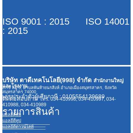
ISO 9001 : 2015 ISO 14001
: 2015
บริษัท ตาดีเทคโนโลยี(998) จำกัด
สำนักงานใหญ่
และโรงงาน
87/9 หมู่ 5, ตำบลพันท้ายนรสิงห์ อำเภอเมืองสมุทรสาคร, จังหวัด
สมุทรสาคร 74000
เลขประจำตัวผู้เสียภาษี : 0105554139689
ติดต่อสอบถาม
โทร. 034-410998, 034-410997, 034-
410988, 034-410989
รายการสินค้า
แอลอีดีบับ
แอลอีดีทูป
แอลอีดีดาวน์ไลท์