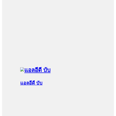
แอลอีดี บับ