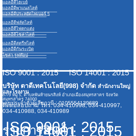
แอลอีดีไฮเบย์
แอลอีดีพาแนลไลท์
แอลอีดีประหยัดไฟเบอร์ 5
แอลอีดีฟลัดไลท์
แอลอีดีไฟตกแต่ง
แอลอีดีโซล่าไลท์
แอลอีดีสตรีทไลท์
แอลอีดีกันระเบิด
โซล่า รูฟท๊อป
ISO 9001 : 2015 ISO 14001 : 2015
บริษัท ตาดีเทคโนโลยี(998) จำกัด
สำนักงานใหญ่
และโรงงาน
87/9 หมู่ 5, ตำบลพันท้ายนรสิงห์ อำเภอเมืองสมุทรสาคร จังหวัด
สมุทรสาคร 74000
เลขประจำตัวผู้เสียภาษี : 0105554139689
ติดต่อสอบถาม
โทร. 034-410998, 034-410997,
034-410988, 034-410989
ISO 9001 : 2015
ISO 14001 : 2015
รายการสินค้า