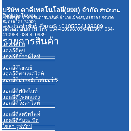
บริษัท ตาดีเทคโนโลยี(998) จำกัด
สำนักงาน
ใหญ่และโรงงาน
87/9 หมู่ 5, ตำบลพันท้ายนรสิงห์ อำเภอเมืองสมุทรสาคร จังหวัด
สมุทรสาคร 74000
เลขประจำตัวผู้เสียภาษี : 0105554139689
ติดต่อสอบถาม
โทร. 034-410998, 034-410997, 034-
410988, 034-410989
รายการสินค้า
แอลอีดีบับ
แอลอีดีทูป
แอลอีดีดาวน์ไลท์
แอลอีดีไฮเบย์
แอลอีดีพาแนลไลท์
แอลอีดีประหยัดไฟเบอร์ 5
แอลอีดีฟลัดไลท์
แอลอีดีไฟตกแต่ง
แอลอีดีโซล่าไลท์
แอลอีดีสตรีทไลท์
แอลอีดีกันระเบิด
โซล่า รูฟท๊อป