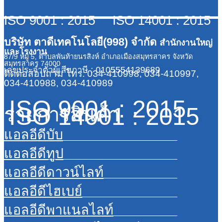
ISO 9001 : 2015 ISO 14001 : 2015
บริษัท ตาดีเทคโนโลยี(998) จำกัด
สำนักงานใหญ่
และโรงงาน
87/9 หมู่ 5, ตำบลพันท้ายนรสิงห์ อำเภอเมืองสมุทรสาคร จังหวัด
สมุทรสาคร 74000
เลขประจำตัวผู้เสียภาษี : 0105554139689
ติดต่อสอบถาม
โทร. 034-410998, 034-410997,
034-410988, 034-410989
ISO 9001 : 2015
ISO 14001 : 2015
รายการสินค้า
แอลอีดีบับ
แอลอีดีทูป
แอลอีดีดาวน์ไลท์
แอลอีดีไฮเบย์
แอลอีดีพาแนลไลท์