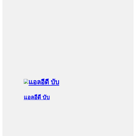
แอลอีดี บับ