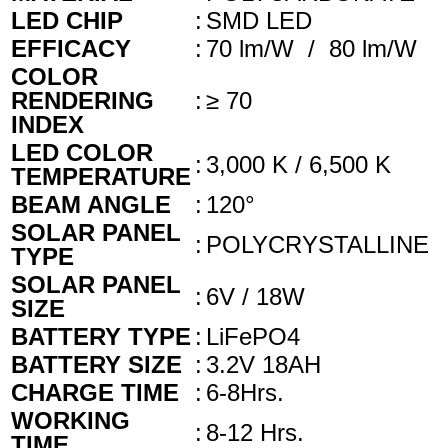
LED CHIP
:
SMD LED
EFFICACY
:
70 lm/W / 80 lm/W
COLOR
RENDERING
:
≥ 70
INDEX
LED COLOR
:
3,000 K / 6,500 K
TEMPERATURE
BEAM ANGLE
:
120°
SOLAR PANEL
:
POLYCRYSTALLINE
TYPE
SOLAR PANEL
:
6V / 18W
SIZE
BATTERY TYPE
:
LiFePO4
BATTERY SIZE
:
3.2V 18AH
CHARGE TIME
:
6-8Hrs.
WORKING
:
8-12 Hrs.
TIME