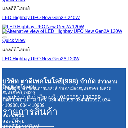
แอลอีดี ไฮเบย์
LED Highbay UFO New Gen2B 240W
Quick View
แอลอีดี ไฮเบย์
LED Highbay UFO New Gen2A 120W
บริษัท ตาดีเทคโนโลยี(998) จำกัด
สำนักงาน
ใหญ่และโรงงาน
87/9 หมู่ 5, ตำบลพันท้ายนรสิงห์ อำเภอเมืองสมุทรสาคร จังหวัด
สมุทรสาคร 74000
เลขประจำตัวผู้เสียภาษี : 0105554139689
ติดต่อสอบถาม
โทร. 034-410998, 034-410997, 034-
410988, 034-410989
รายการสินค้า
แอลอีดีบับ
แอลอีดีทูป
แอลอีดีดาวน์ไลท์