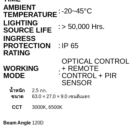
AMBIENT
:
-20~45°C
TEMPERATURE
LIGHTING
:
> 50,000 Hrs.
SOURCE LIFE
INGRESS
PROTECTION
:
IP 65
RATING
OPTICAL CONTROL
WORKING
+ REMOTE
:
MODE
CONTROL + PIR
SENSOR
น้ำหนัก
2.5 กก.
ขนาด
63.0 × 27.0 × 9.0 เซนติเมตร
CCT
3000K, 6500K
Beam Angle
120D