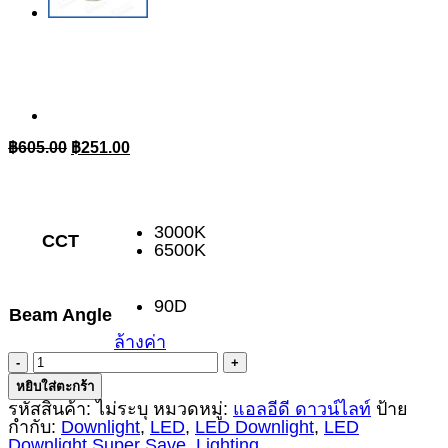
Original
Current
฿
605.00
฿
251.00
price
price
was:
is:
฿605.00.
฿251.00.
3000K
CCT
6500K
90D
Beam Angle
ล้างค่า
จำนวน
LED
หยิบใส่ตะกร้า
Downlight
รหัสสินค้า:
ไม่ระบุ
หมวดหมู่:
แอลอีดี ดาวน์ไลท์
ป้าย
Super
กำกับ:
Downlight
,
LED
,
LED Downlight
,
LED
Save
Downlight Super Save
,
Lighting