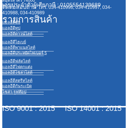
สมุทรสาคร 74000
เลขประจำตัวผู้เสียภาษี : 0105554139689
ติดต่อสอบถาม
โทร. 034-410998, 034-410997, 034-
410988, 034-410989
รายการสินค้า
แอลอีดีบับ
แอลอีดีทูป
แอลอีดีดาวน์ไลท์
แอลอีดีไฮเบย์
แอลอีดีพาแนลไลท์
แอลอีดีประหยัดไฟเบอร์ 5
แอลอีดีฟลัดไลท์
แอลอีดีไฟตกแต่ง
แอลอีดีโซล่าไลท์
แอลอีดีสตรีทไลท์
แอลอีดีกันระเบิด
โซล่า รูฟท๊อป
ISO 9001 : 2015 ISO 14001 : 2015