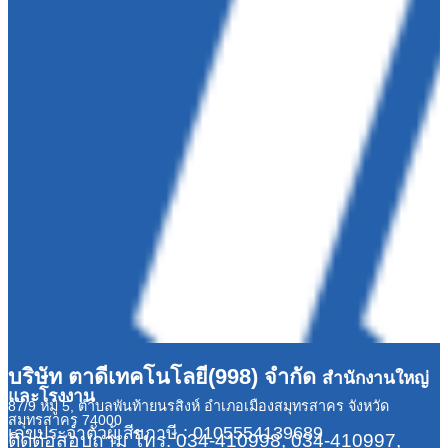
บริษัท ตาดีเทคโนโลยี(998) จำกัด
สำนักงานใหญ่
และโรงงาน
87/9 หมู่ 5, ตำบลพันท้ายนรสิงห์ อำเภอเมืองสมุทรสาคร จังหวัด
สมุทรสาคร 74000
เลขประจำตัวผู้เสียภาษี : 0105554139689
ติดต่อสอบถาม
โทร. 034-410998, 034-410997,