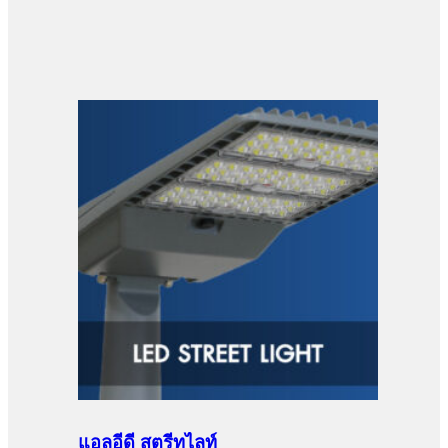
แอลอีดี สตรีทไลท์