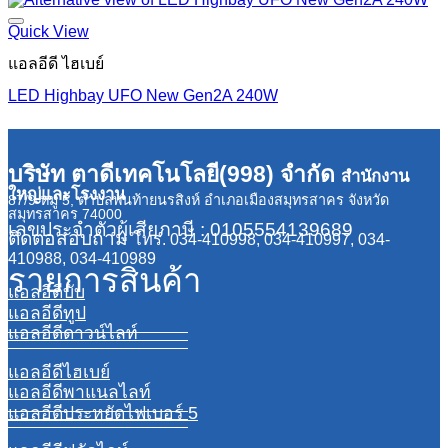
฿220.00.
฿80.30.
Quick View
แอลอีดี ไฮเบย์
LED Highbay UFO New Gen2A 240W
บริษัท ตาดีเทคโนโลยี(998) จำกัด
สำนักงาน
ใหญ่และโรงงาน
87/9 หมู่ 5, ตำบลพันท้ายนรสิงห์ อำเภอเมืองสมุทรสาคร จังหวัด
สมุทรสาคร 74000
เลขประจำตัวผู้เสียภาษี : 0105554139689
ติดต่อสอบถาม
โทร. 034-410998, 034-410997, 034-
410988, 034-410989
รายการสินค้า
แอลอีดีบับ
แอลอีดีทูป
แอลอีดีดาวน์ไลท์
แอลอีดีไฮเบย์
แอลอีดีพาแนลไลท์
แอลอีดีประหยัดไฟเบอร์ 5