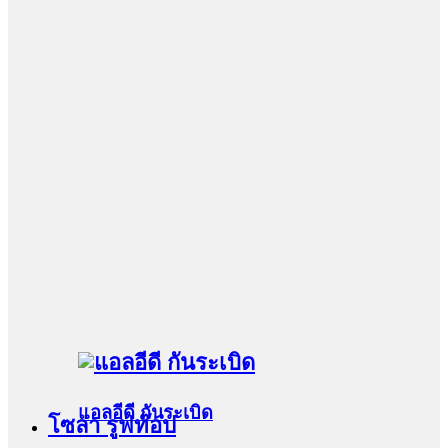
แอลอีดี กันระเบิด
โซล่า รูฟท๊อป