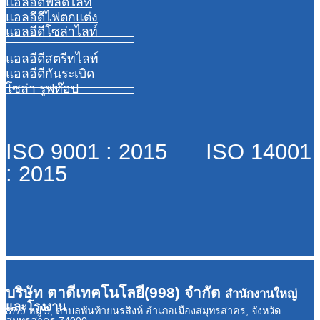
แอลอีดีฟลัดไลท์
แอลอีดีไฟตกแต่ง
แอลอีดีโซล่าไลท์
แอลอีดีสตรีทไลท์
แอลอีดีกันระเบิด
โซล่า รูฟท๊อป
ISO 9001 : 2015 ISO 14001
: 2015
บริษัท ตาดีเทคโนโลยี(998) จำกัด
สำนักงานใหญ่
และโรงงาน
87/9 หมู่ 5, ตำบลพันท้ายนรสิงห์ อำเภอเมืองสมุทรสาคร, จังหวัด