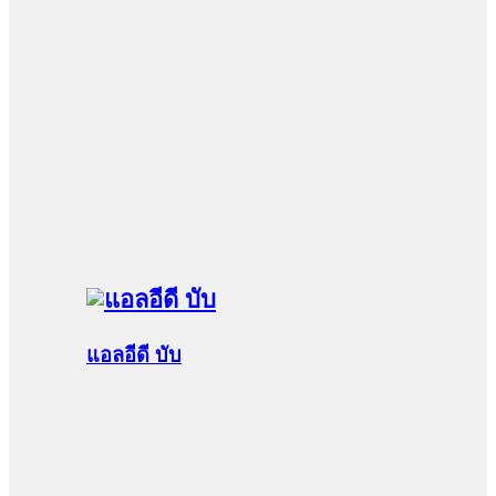
แอลอีดี บับ