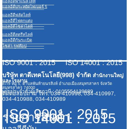
แอลอีดีพาแนลไลท์
แอลอีดีประหยัดไฟเบอร์ 5
แอลอีดีฟลัดไลท์
แอลอีดีไฟตกแต่ง
แอลอีดีโซล่าไลท์
แอลอีดีสตรีทไลท์
แอลอีดีกันระเบิด
โซล่า รูฟท๊อป
ISO 9001 : 2015 ISO 14001 : 2015
บริษัท ตาดีเทคโนโลยี(998) จำกัด
สำนักงานใหญ่
และโรงงาน
87/9 หมู่ 5, ตำบลพันท้ายนรสิงห์ อำเภอเมืองสมุทรสาคร จังหวัด
สมุทรสาคร 74000
เลขประจำตัวผู้เสียภาษี : 0105554139689
ติดต่อสอบถาม
โทร. 034-410998, 034-410997,
034-410988, 034-410989
ISO 9001 : 2015
ISO 14001 : 2015
รายการสินค้า
แอลอีดีบับ