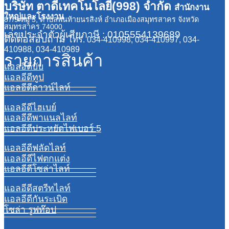
บริษัท ตาดีเทคโนโลยี(998) จำกัด
สำนักงาน
ใหญ่และโรงงาน
87/9 หมู่ 5, ตำบลพันท้ายนรสิงห์ อำเภอเมืองสมุทรสาคร จังหวัด
สมุทรสาคร 74000
เลขประจำตัวผู้เสียภาษี : 0105554139689
ติดต่อสอบถาม
โทร. 034-410998, 034-410997, 034-
410988, 034-410989
รายการสินค้า
แอลอีดีบับ
แอลอีดีทูป
แอลอีดีดาวน์ไลท์
แอลอีดีไฮเบย์
แอลอีดีพาแนลไลท์
แอลอีดีประหยัดไฟเบอร์ 5
แอลอีดีฟลัดไลท์
แอลอีดีไฟตกแต่ง
แอลอีดีโซล่าไลท์
แอลอีดีสตรีทไลท์
แอลอีดีกันระเบิด
โซล่า รูฟท๊อป