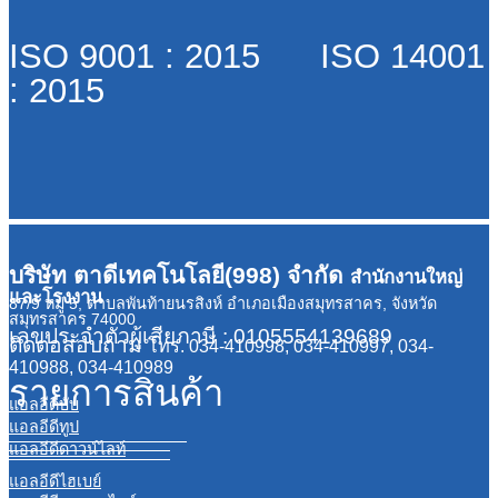
ISO 9001 : 2015 ISO 14001
: 2015
บริษัท ตาดีเทคโนโลยี(998) จำกัด
สำนักงานใหญ่
และโรงงาน
87/9 หมู่ 5, ตำบลพันท้ายนรสิงห์ อำเภอเมืองสมุทรสาคร, จังหวัด
สมุทรสาคร 74000
เลขประจำตัวผู้เสียภาษี : 0105554139689
ติดต่อสอบถาม
โทร. 034-410998, 034-410997, 034-
410988, 034-410989
รายการสินค้า
แอลอีดีบับ
แอลอีดีทูป
แอลอีดีดาวน์ไลท์
แอลอีดีไฮเบย์