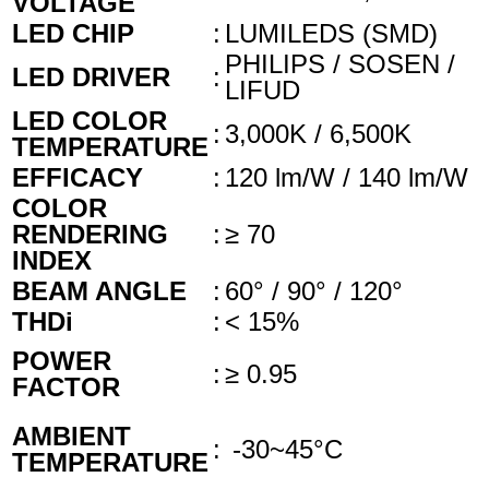
VOLTAGE
LED CHIP
:
LUMILEDS (SMD)
PHILIPS / SOSEN /
LED DRIVER
:
LIFUD
LED COLOR
:
3,000K / 6,500K
TEMPERATURE
EFFICACY
:
120 lm/W / 140 lm/W
COLOR
RENDERING
:
≥ 70
INDEX
BEAM ANGLE
:
60° / 90° / 120°
THDi
:
< 15%
POWER
:
≥ 0.95
FACTOR
AMBIENT
:
-30~45°C
TEMPERATURE