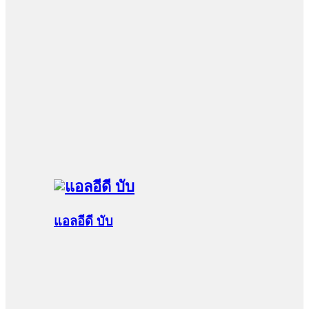
แอลอีดี บับ