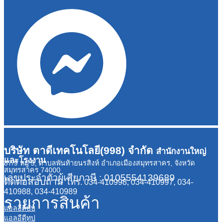
บริษัท ตาดีเทคโนโลยี(998) จำกัด
สำนักงานใหญ่
และโรงงาน
87/9 หมู่ 5, ตำบลพันท้ายนรสิงห์ อำเภอเมืองสมุทรสาคร, จังหวัด
สมุทรสาคร 74000
เลขประจำตัวผู้เสียภาษี : 0105554139689
ติดต่อสอบถาม
โทร. 034-410998, 034-410997, 034-
410988, 034-410989
รายการสินค้า
แอลอีดีบับ
แอลอีดีทูป