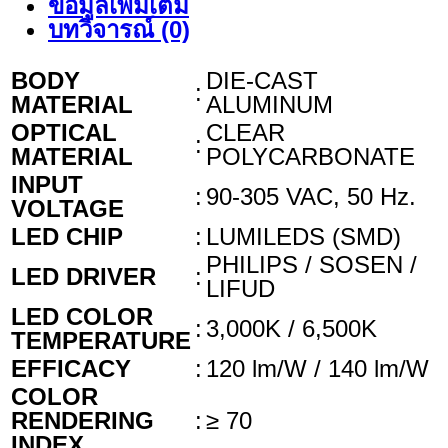
ข้อมูลเพิ่มเติม
บทวิจารณ์ (0)
BODY
DIE-CAST
:
MATERIAL
ALUMINUM
OPTICAL
CLEAR
:
MATERIAL
POLYCARBONATE
INPUT
:
90-305 VAC, 50 Hz.
VOLTAGE
LED CHIP
:
LUMILEDS (SMD)
PHILIPS / SOSEN /
LED DRIVER
:
LIFUD
LED COLOR
:
3,000K / 6,500K
TEMPERATURE
EFFICACY
:
120 lm/W / 140 lm/W
COLOR
RENDERING
:
≥ 70
INDEX