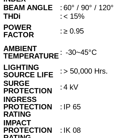
BEAM ANGLE
:
60° / 90° / 120°
THDi
:
< 15%
POWER
:
≥ 0.95
FACTOR
AMBIENT
:
-30~45°C
TEMPERATURE
LIGHTING
:
> 50,000 Hrs.
SOURCE LIFE
SURGE
:
4 kV
PROTECTION
INGRESS
PROTECTION
:
IP 65
RATING
IMPACT
PROTECTION
:
IK 08
RATING