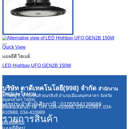
Quick View
แอลอีดี ไฮเบย์
LED Highbay UFO GEN2B 150W
บริษัท ตาดีเทคโนโลยี(998) จำกัด
สำนักงาน
ใหญ่และโรงงาน
87/9 หมู่ 5, ตำบลพันท้ายนรสิงห์ อำเภอเมืองสมุทรสาคร จังหวัด
สมุทรสาคร 74000
เลขประจำตัวผู้เสียภาษี : 0105554139689
ติดต่อสอบถาม
โทร. 034-410998, 034-410997, 034-
410988, 034-410989
รายการสินค้า
แอลอีดีบับ
แอลอีดีทูป