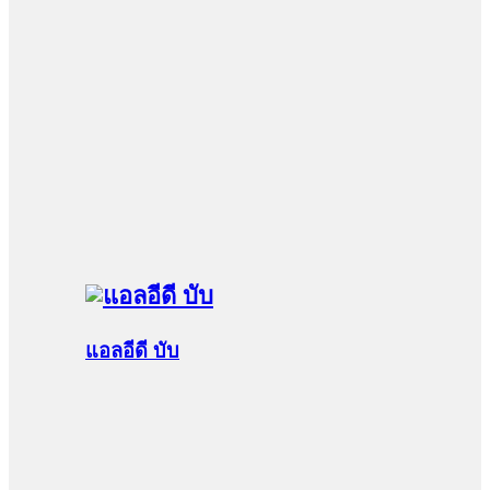
แอลอีดี บับ