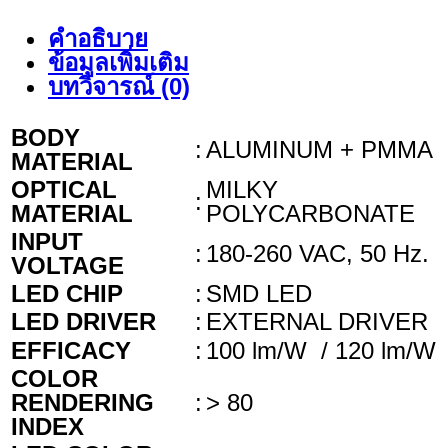
คำอธิบาย
ข้อมูลเพิ่มเติม
บทวิจารณ์ (0)
BODY
:
ALUMINUM + PMMA
MATERIAL
OPTICAL
MILKY
:
MATERIAL
POLYCARBONATE
INPUT
:
180-260 VAC, 50 Hz.
VOLTAGE
LED CHIP
:
SMD LED
LED DRIVER
:
EXTERNAL DRIVER
EFFICACY
:
100 lm/W / 120 lm/W
COLOR
RENDERING
:
> 80
INDEX