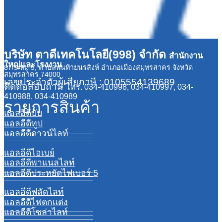
บริษัท ตาดีเทคโนโลยี(998) จำกัด
สำนักงาน
ใหญ่และโรงงาน
87/9 หมู่ 5, ตำบลพันท้ายนรสิงห์ อำเภอเมืองสมุทรสาคร จังหวัด
สมุทรสาคร 74000
เลขประจำตัวผู้เสียภาษี : 0105554139689
ติดต่อสอบถาม
โทร. 034-410998, 034-410997, 034-
410988, 034-410989
รายการสินค้า
แอลอีดีบับ
แอลอีดีทูป
แอลอีดีดาวน์ไลท์
แอลอีดีไฮเบย์
แอลอีดีพาแนลไลท์
แอลอีดีประหยัดไฟเบอร์ 5
แอลอีดีฟลัดไลท์
แอลอีดีไฟตกแต่ง
แอลอีดีโซล่าไลท์