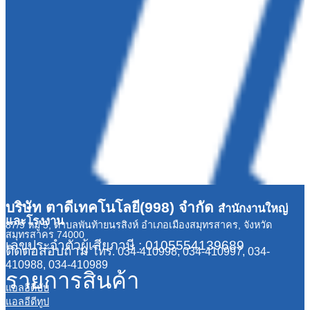
บริษัท ตาดีเทคโนโลยี(998) จำกัด
สำนักงานใหญ่
และโรงงาน
87/9 หมู่ 5, ตำบลพันท้ายนรสิงห์ อำเภอเมืองสมุทรสาคร, จังหวัด
สมุทรสาคร 74000
เลขประจำตัวผู้เสียภาษี : 0105554139689
ติดต่อสอบถาม
โทร. 034-410998, 034-410997, 034-
410988, 034-410989
รายการสินค้า
แอลอีดีบับ
แอลอีดีทูป