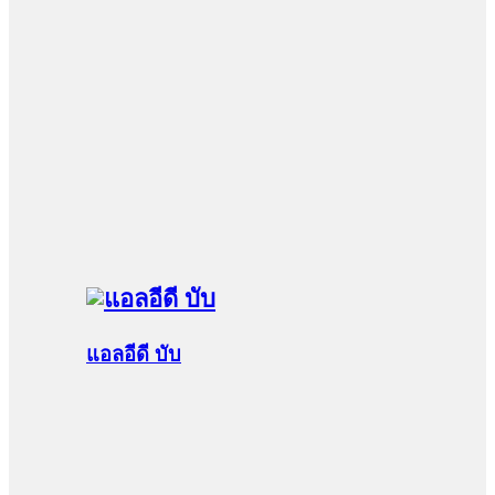
แอลอีดี บับ