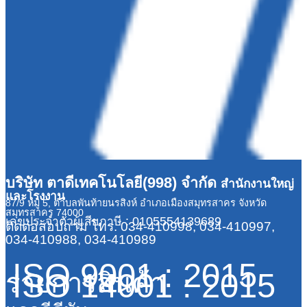
บริษัท ตาดีเทคโนโลยี(998) จำกัด
สำนักงานใหญ่
และโรงงาน
87/9 หมู่ 5, ตำบลพันท้ายนรสิงห์ อำเภอเมืองสมุทรสาคร จังหวัด
สมุทรสาคร 74000
เลขประจำตัวผู้เสียภาษี : 0105554139689
ติดต่อสอบถาม
โทร. 034-410998, 034-410997,
034-410988, 034-410989
ISO 9001 : 2015
ISO 14001 : 2015
รายการสินค้า