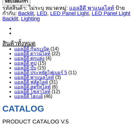
หยิบใส่ตะกร้า
Panel
รหัสสินค้า:
ไม่ระบุ
หมวดหมู่:
แอลอีดี พาแนลไลท์
ป้าย
Light
กำกับ:
Backlit
,
LED
,
LED Panel Light
,
LED Panel Light
Backlit
Backlit
,
Lighting
60W
ชิ้น
สินค้าทั้งหมด
แอลอีดี กันระเบิด
(14)
แอลอีดี ดาวน์ไลท์
(22)
แอลอีดี ตกแต่ง
(4)
แอลอีดี ทูป
(15)
แอลอีดี บับ
(15)
แอลอีดี ประหยัดไฟเบอร์ 5
(11)
แอลอีดี พาแนลไลท์
(3)
แอลอีดี ฟลัดไลท์
(31)
แอลอีดี สตรีทไลท์
(6)
แอลอีดี โซล่าไลท์
(12)
แอลอีดี ไฮเบย์
(46)
CATALOG
PRODUCT CATALOG V.5