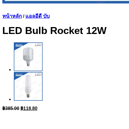
หน้าหลัก
แอลอีดี บับ
/
LED Bulb Rocket 12W
Original
Current
฿
385.00
฿
118.80
price
price
was:
is:
฿385.00.
฿118.80.