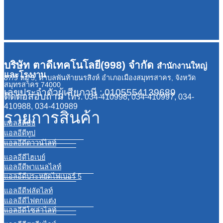
บริษัท ตาดีเทคโนโลยี(998) จำกัด
สำนักงานใหญ่
และโรงงาน
87/9 หมู่ 5, ตำบลพันท้ายนรสิงห์ อำเภอเมืองสมุทรสาคร, จังหวัด
สมุทรสาคร 74000
เลขประจำตัวผู้เสียภาษี : 0105554139689
ติดต่อสอบถาม
โทร. 034-410998, 034-410997, 034-
410988, 034-410989
รายการสินค้า
แอลอีดีบับ
แอลอีดีทูป
แอลอีดีดาวน์ไลท์
แอลอีดีไฮเบย์
แอลอีดีพาแนลไลท์
แอลอีดีประหยัดไฟเบอร์ 5
แอลอีดีฟลัดไลท์
แอลอีดีไฟตกแต่ง
แอลอีดีโซล่าไลท์