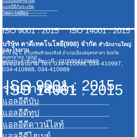
แอลอีดีสตรีทไลท์
แอลอีดีกันระเบิด
โซล่า รูฟท๊อป
ISO 9001 : 2015 ISO 14001 : 2015
บริษัท ตาดีเทคโนโลยี(998) จำกัด
สำนักงานใหญ่
และโรงงาน
87/9 หมู่ 5, ตำบลพันท้ายนรสิงห์ อำเภอเมืองสมุทรสาคร จังหวัด
สมุทรสาคร 74000
เลขประจำตัวผู้เสียภาษี : 0105554139689
ติดต่อสอบถาม
โทร. 034-410998, 034-410997,
034-410988, 034-410989
ISO 9001 : 2015
ISO 14001 : 2015
รายการสินค้า
แอลอีดีบับ
แอลอีดีทูป
แอลอีดีดาวน์ไลท์
แอลอีดีไฮเบย์