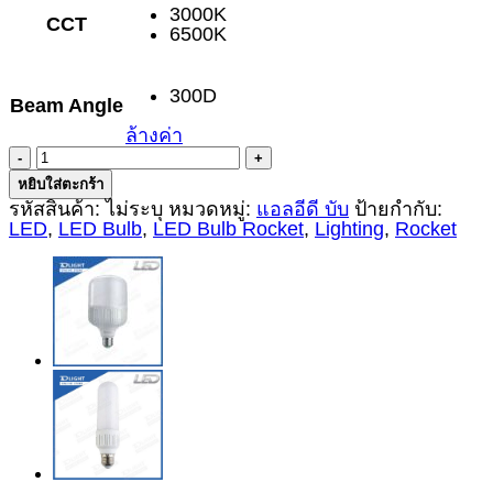
3000K
CCT
6500K
300D
Beam Angle
ล้างค่า
จำนวน
LED
หยิบใส่ตะกร้า
Bulb
รหัสสินค้า:
ไม่ระบุ
หมวดหมู่:
แอลอีดี บับ
ป้ายกำกับ:
Rocket
LED
,
LED Bulb
,
LED Bulb Rocket
,
Lighting
,
Rocket
12W
ชิ้น