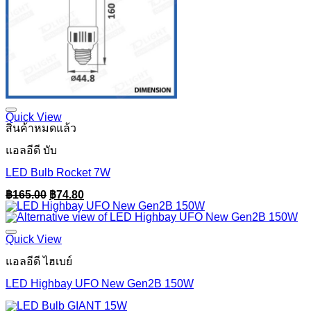
Quick View
สินค้าหมดแล้ว
แอลอีดี บับ
LED Bulb Rocket 7W
Original
Current
฿
165.00
฿
74.80
price
price
was:
is:
฿165.00.
฿74.80.
Quick View
แอลอีดี ไฮเบย์
LED Highbay UFO New Gen2B 150W