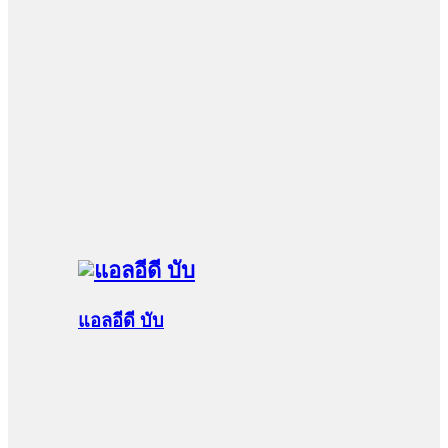
แอลอีดี บับ