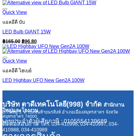
Quick View
แอลอีดี บับ
LED Bulb GIANT 15W
Original
Current
฿
165.00
฿
96.80
price
price
was:
is:
฿165.00.
฿96.80.
Quick View
แอลอีดี ไฮเบย์
LED Highbay UFO New Gen2A 100W
บริษัท ตาดีเทคโนโลยี(998) จำกัด
สำนักงาน
ใหญ่และโรงงาน
87/9 หมู่ 5, ตำบลพันท้ายนรสิงห์ อำเภอเมืองสมุทรสาคร จังหวัด
สมุทรสาคร 74000
เลขประจำตัวผู้เสียภาษี : 0105554139689
ติดต่อสอบถาม
โทร. 034-410998, 034-410997, 034-
410988, 034-410989