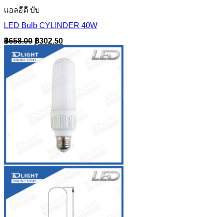
แอลอีดี บับ
LED Bulb CYLINDER 40W
Original
Current
฿
658.00
฿
302.50
price
price
was:
is:
฿658.00.
฿302.50.