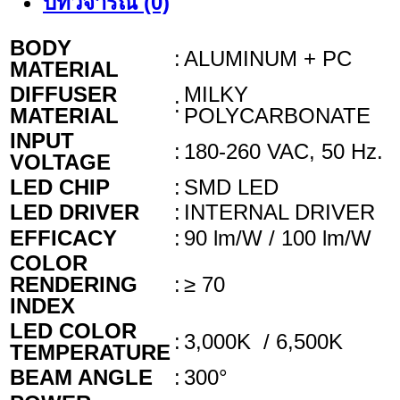
บทวิจารณ์ (0)
BODY
:
ALUMINUM + PC
MATERIAL
DIFFUSER
MILKY
:
MATERIAL
POLYCARBONATE
INPUT
:
180-260 VAC, 50 Hz.
VOLTAGE
LED CHIP
:
SMD LED
LED DRIVER
:
INTERNAL DRIVER
EFFICACY
:
90 lm/W / 100 lm/W
COLOR
RENDERING
:
≥ 70
INDEX
LED COLOR
:
3,000K / 6,500K
TEMPERATURE
BEAM ANGLE
:
300°