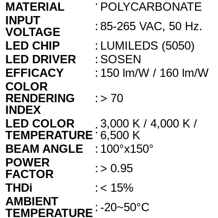
:
MATERIAL
POLYCARBONATE
INPUT
:
85-265 VAC, 50 Hz.
VOLTAGE
LED CHIP
:
LUMILEDS (5050)
LED DRIVER
:
SOSEN
EFFICACY
:
150 lm/W / 160 lm/W
COLOR
RENDERING
:
> 70
INDEX
LED COLOR
3,000 K / 4,000 K /
:
TEMPERATURE
6,500 K
BEAM ANGLE
:
100°x150°
POWER
:
> 0.95
FACTOR
THDi
:
< 15%
AMBIENT
:
-20~50°C
TEMPERATURE