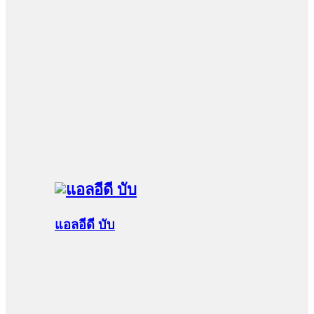
แอลอีดี บับ