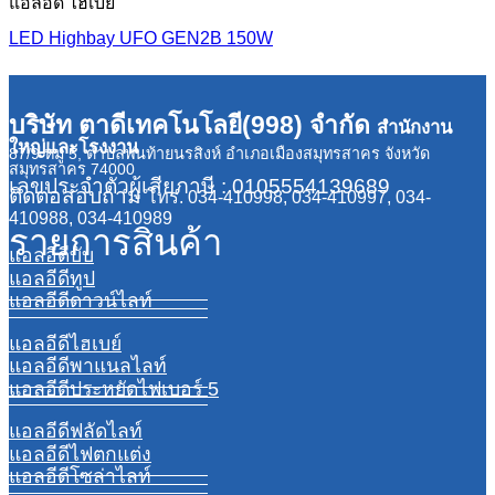
แอลอีดี ไฮเบย์
LED Highbay UFO GEN2B 150W
บริษัท ตาดีเทคโนโลยี(998) จำกัด
สำนักงาน
ใหญ่และโรงงาน
87/9 หมู่ 5, ตำบลพันท้ายนรสิงห์ อำเภอเมืองสมุทรสาคร จังหวัด
สมุทรสาคร 74000
เลขประจำตัวผู้เสียภาษี : 0105554139689
ติดต่อสอบถาม
โทร. 034-410998, 034-410997, 034-
410988, 034-410989
รายการสินค้า
แอลอีดีบับ
แอลอีดีทูป
แอลอีดีดาวน์ไลท์
แอลอีดีไฮเบย์
แอลอีดีพาแนลไลท์
แอลอีดีประหยัดไฟเบอร์ 5
แอลอีดีฟลัดไลท์
แอลอีดีไฟตกแต่ง
แอลอีดีโซล่าไลท์