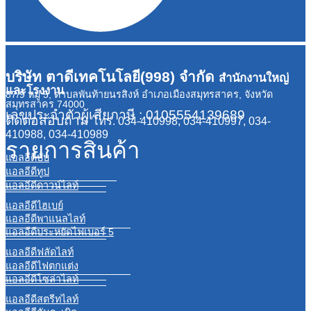
บริษัท ตาดีเทคโนโลยี(998) จำกัด
สำนักงานใหญ่
และโรงงาน
87/9 หมู่ 5, ตำบลพันท้ายนรสิงห์ อำเภอเมืองสมุทรสาคร, จังหวัด
สมุทรสาคร 74000
เลขประจำตัวผู้เสียภาษี : 0105554139689
ติดต่อสอบถาม
โทร. 034-410998, 034-410997, 034-
410988, 034-410989
รายการสินค้า
แอลอีดีบับ
แอลอีดีทูป
แอลอีดีดาวน์ไลท์
แอลอีดีไฮเบย์
แอลอีดีพาแนลไลท์
แอลอีดีประหยัดไฟเบอร์ 5
แอลอีดีฟลัดไลท์
แอลอีดีไฟตกแต่ง
แอลอีดีโซล่าไลท์
แอลอีดีสตรีทไลท์