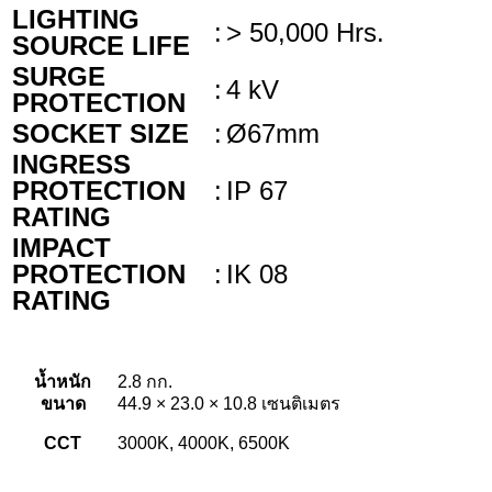
LIGHTING
:
> 50,000 Hrs.
SOURCE LIFE
SURGE
:
4 kV
PROTECTION
SOCKET SIZE
:
Ø67mm
INGRESS
PROTECTION
:
IP 67
RATING
IMPACT
PROTECTION
:
IK 08
RATING
น้ำหนัก
2.8 กก.
ขนาด
44.9 × 23.0 × 10.8 เซนติเมตร
CCT
3000K, 4000K, 6500K