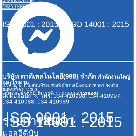
แอลอีดีกันระเบิด
โซล่า รูฟท๊อป
ISO 9001 : 2015 ISO 14001 : 2015
บริษัท ตาดีเทคโนโลยี(998) จำกัด
สำนักงานใหญ่
และโรงงาน
87/9 หมู่ 5, ตำบลพันท้ายนรสิงห์ อำเภอเมืองสมุทรสาคร จังหวัด
สมุทรสาคร 74000
เลขประจำตัวผู้เสียภาษี : 0105554139689
ติดต่อสอบถาม
โทร. 034-410998, 034-410997,
034-410988, 034-410989
ISO 9001 : 2015
ISO 14001 : 2015
รายการสินค้า
แอลอีดีบับ